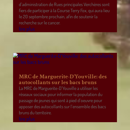
d’administration de Rues principales Verchères sont
fiers de participer à la Course Terry Fox, qui aura lieu
le 20 septembre prochain, afin de soutenir la
recherche sur le cancer.
lire plus
MRC de Marguerite-D’Youville: des
autocollants sur les bacs bruns
La MRC de Marguerite-D’Youville a utiliser les
réseaux sociaux pour informer la population du
passage de jeunes qui sont à pied d’oeuvre pour
apposer des autocollants sur l’ensemble des bacs
bruns du territoire.
lire plus