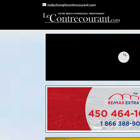
redaction@lecontrecourant.com