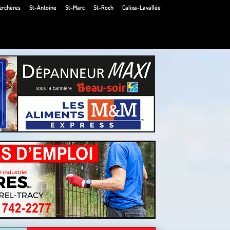
erchères
St-Antoine
St-Marc
St-Roch
Calixa-Lavallée