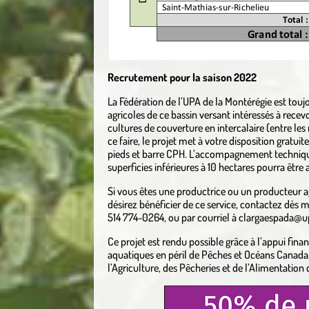
Recrutement pour la saison 2022
La Fédération de l’UPA de la Montérégie est touj
agricoles de ce bassin versant intéressés à recev
cultures de couverture en intercalaire (entre les
ce faire, le projet met à votre disposition gratuit
pieds et barre CPH. L’accompagnement technique
superficies inférieures à 10 hectares pourra être
Si vous êtes une productrice ou un producteur ag
désirez bénéficier de ce service, contactez dès
514 774-0264, ou par courriel à clargaespada@u
Ce projet est rendu possible grâce à l’appui fin
aquatiques en péril de Pêches et Océans Canada, e
l’Agriculture, des Pêcheries et de l’Alimentation