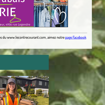
es
du
www.lecontrecourant.com
,
aimez notre
page Facebook