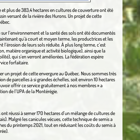
e et plus de 383,4 hectares en cultures de couverture ont été
in versant de la rivière des Hurons. Un projet de cette
uébec.
e sur l’environnement et la santé des sols ont été documentés
ntenant qu’à court et moyen terme, les productrices et les
 l’érosion de leurs sols réduite. À plus long terme, c’est
n, matière organique et activité biologique), ainsi que la
ilité), qui s’en verront améliorées. La fédération espère
vice forfaitaire.
iser un projet de cette envergure au Québec. Nous sommes très
ation de parcelles à si grandes échelles, soit environ 10 hectares
uvoir offrir ce service gratuitement à nos membres » a
ation de l’UPA de la Montérégie.
s ont réussi à semer 170 hectares d’un mélange de cultures de
aïs). Malgré les canicules vécues, cette technique de semis a
ches du printemps 2021, tout en réduisant les coûts du semis à
rée).