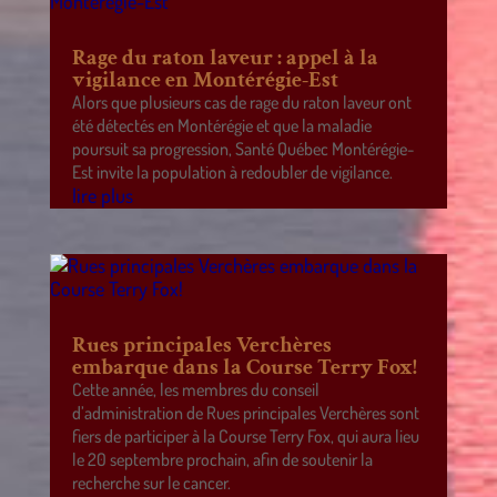
Rage du raton laveur : appel à la
vigilance en Montérégie-Est
Alors que plusieurs cas de rage du raton laveur ont
été détectés en Montérégie et que la maladie
poursuit sa progression, Santé Québec Montérégie-
Est invite la population à redoubler de vigilance.
lire plus
Rues principales Verchères
embarque dans la Course Terry Fox!
Cette année, les membres du conseil
d’administration de Rues principales Verchères sont
fiers de participer à la Course Terry Fox, qui aura lieu
le 20 septembre prochain, afin de soutenir la
recherche sur le cancer.