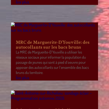
lire plus
MRC de Marguerite-D’Youville: des
autocollants sur les bacs bruns
La MRC de Marguerite-D’Youville a utiliser les
réseaux sociaux pour informer la population du
passage de jeunes qui sont à pied d’oeuvre pour
apposer des autocollants sur l’ensemble des bacs
bruns du territoire.
lire plus