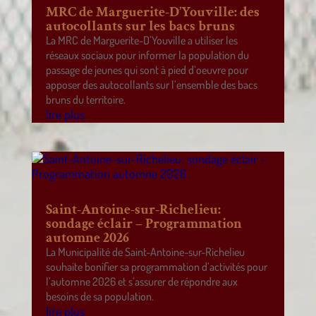
MRC de Marguerite-D’Youville: des
autocollants sur les bacs bruns
La MRC de Marguerite-D’Youville a utiliser les
réseaux sociaux pour informer la population du
passage de jeunes qui sont à pied d’oeuvre pour
apposer des autocollants sur l’ensemble des bacs
bruns du territoire.
lire plus
Saint-Antoine-sur-Richelieu:
sondage éclair – Programmation
automne 2026
La Municipalité de Saint-Antoine-sur-Richelieu
souhaite bonifier sa programmation d’activités pour
l’automne 2026 et s’assurer de répondre aux
besoins de sa population.
lire plus