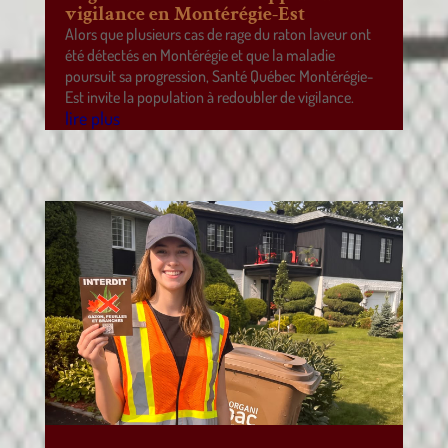
vigilance en Montérégie-Est
Alors que plusieurs cas de rage du raton laveur ont
été détectés en Montérégie et que la maladie
poursuit sa progression, Santé Québec Montérégie-
Est invite la population à redoubler de vigilance.
lire plus