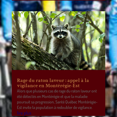
Rage du raton laveur : appel à la
vigilance en Montérégie-Est
Alors que plusieurs cas de rage du raton laveur ont
été détectés en Montérégie et que la maladie
poursuit sa progression, Santé Québec Montérégie-
Est invite la population à redoubler de vigilance.
lire plus