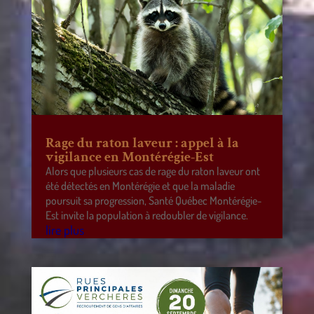
Rage du raton laveur : appel à la
vigilance en Montérégie-Est
Alors que plusieurs cas de rage du raton laveur ont
été détectés en Montérégie et que la maladie
poursuit sa progression, Santé Québec Montérégie-
Est invite la population à redoubler de vigilance.
lire plus