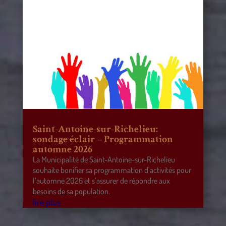
Saint-Antoine-sur-Richelieu:
sondage éclair – Programmation
automne 2026
La Municipalité de Saint-Antoine-sur-Richelieu
souhaite bonifier sa programmation d’activités pour
l’automne 2026 et s’assurer de répondre aux
besoins de sa population.
lire plus