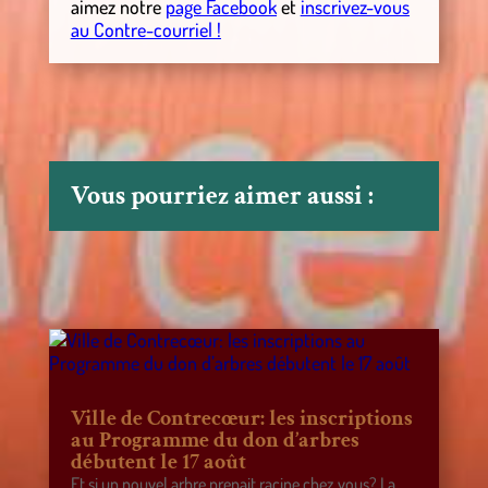
aimez notre
page Facebook
et
inscrivez-vous
au Contre-courriel !
Vous pourriez aimer aussi :
Ville de Contrecœur: les inscriptions
au Programme du don d’arbres
débutent le 17 août
Et si un nouvel arbre prenait racine chez vous? La