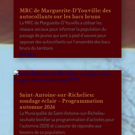
MRC de Marguerite-D’Youville: des
autocollants sur les bacs bruns
La MRC de Marguerite-D’Youville a utiliser les
réseaux sociaux pour informer la population du
passage de jeunes qui sont à pied d’oeuvre pour
apposer des autocollants sur l’ensemble des bacs
bruns du territoire.
lire plus
Saint-Antoine-sur-Richelieu:
sondage éclair – Programmation
automne 2026
La Municipalité de Saint-Antoine-sur-Richelieu
souhaite bonifier sa programmation d’activités pour
l’automne 2026 et s’assurer de répondre aux
besoins de sa population.