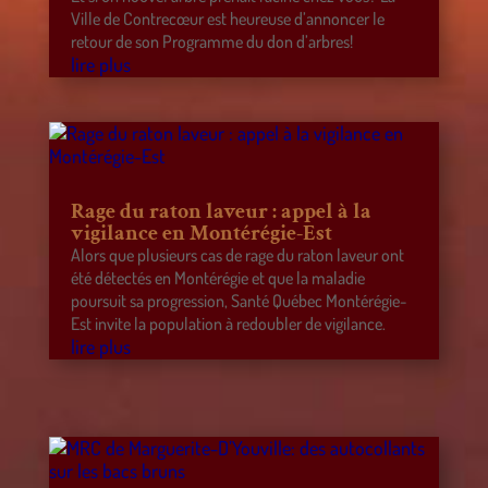
Ville de Contrecœur est heureuse d’annoncer le
retour de son Programme du don d’arbres!
lire plus
Rage du raton laveur : appel à la
vigilance en Montérégie-Est
Alors que plusieurs cas de rage du raton laveur ont
été détectés en Montérégie et que la maladie
poursuit sa progression, Santé Québec Montérégie-
Est invite la population à redoubler de vigilance.
lire plus