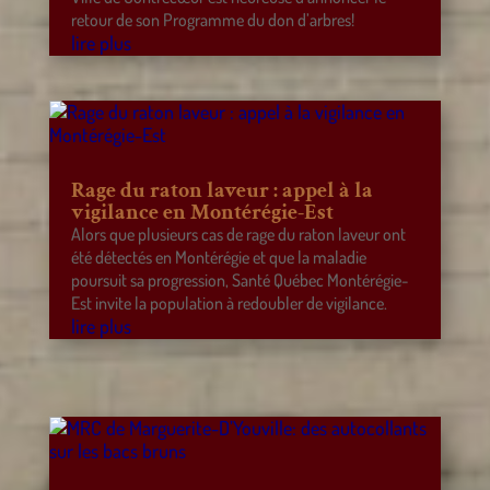
retour de son Programme du don d’arbres!
lire plus
Rage du raton laveur : appel à la
vigilance en Montérégie-Est
Alors que plusieurs cas de rage du raton laveur ont
été détectés en Montérégie et que la maladie
poursuit sa progression, Santé Québec Montérégie-
Est invite la population à redoubler de vigilance.
lire plus