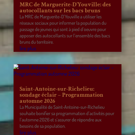
MRC de Marguerite-D’Youville: des
autocollants sur les bacs bruns
La MRC de Marguerite-D’Youville a utiliser les
réseaux sociaux pour informer la population du
passage de jeunes qui sont à pied d’oeuvre pour
apposer des autocollants sur l’ensemble des bacs
bruns du territoire.
lire plus
Saint-Antoine-sur-Richelieu:
sondage éclair – Programmation
automne 2026
La Municipalité de Saint-Antoine-sur-Richelieu
souhaite bonifier sa programmation d’activités pour
l’automne 2026 et s’assurer de répondre aux
besoins de sa population.
lire plus