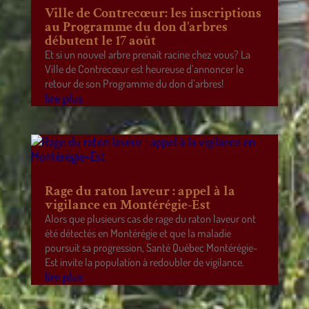
Ville de Contrecœur: les inscriptions
au Programme du don d’arbres
débutent le 17 août
Et si un nouvel arbre prenait racine chez vous? La
Ville de Contrecœur est heureuse d’annoncer le
retour de son Programme du don d’arbres!
lire plus
Rage du raton laveur : appel à la
vigilance en Montérégie-Est
Alors que plusieurs cas de rage du raton laveur ont
été détectés en Montérégie et que la maladie
poursuit sa progression, Santé Québec Montérégie-
Est invite la population à redoubler de vigilance.
lire plus