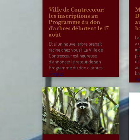
Ville de Contrecœur:
M
les inscriptions au
D
Programme du don
a
d’arbres débutent le 17
b
août
La
a 
Et si un nouvel arbre prenait
in
racine chez vous? La Ville de
pa
Contrecœur est heureuse
d’
d’annoncer le retour de son
au
Programme du don d’arbres!
ba
lire plus
lir