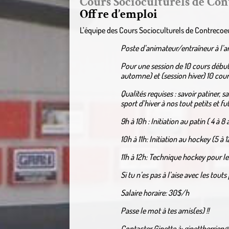
Cours Socioculturels de Co
Offre d’emploi
L’équipe des Cours Socioculturels de Contrecoeur
Poste d’animateur/entraîneur à l’a
Pour une session de 10 cours débu
automne) et (session hiver) 10 cour
Qualités requises : savoir patiner, 
sport d’hiver à nos tout petits et fu
9h à 10h : Initiation au patin ( 4 à 8 
10h à 11h: Initiation au hockey (5 à 
11h à 12h: Technique hockey pour les
Si tu n’es pas à l’aise avec les tout
Salaire horaire: 30$/h
Passe le mot à tes amis(es) !!
Contacter Ginette à: ginettherrie