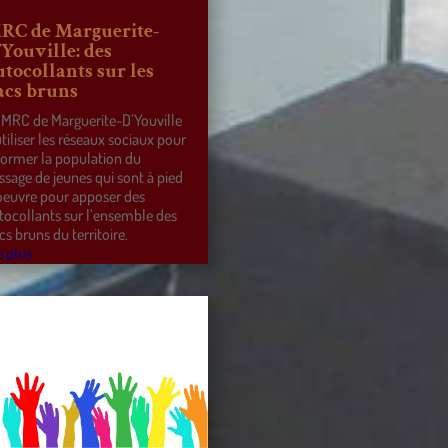
RC de Marguerite-
’Youville: des
utocollants sur les
acs bruns
 MRC de Marguerite-D’Youville
utiliser les réseaux sociaux pour
former la population du
ssage de jeunes qui sont à pied
oeuvre pour apposer des
tocollants sur l’ensemble des
cs bruns du territoire.
e plus