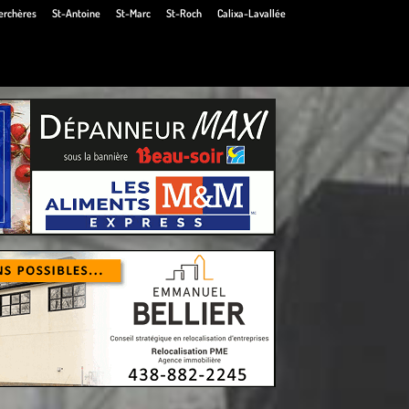
erchères
St-Antoine
St-Marc
St-Roch
Calixa-Lavallée