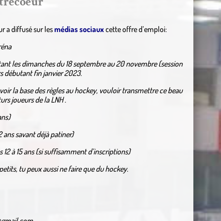
ntrecoeur
 a diffusé sur les
médias sociaux
cette offre d’emploi:
réna
tant les dimanches du 18 septembre au 20 novembre (session
s débutant fin janvier 2023.
savoir la base des règles au hockey, vouloir transmettre ce beau
turs joueurs de la LNH .
ans)
12 ans savant déjà patiner)
 12 à 15 ans (si suffisamment d’inscriptions)
s petits, tu peux aussi ne faire que du hockey.
n@gmail.com