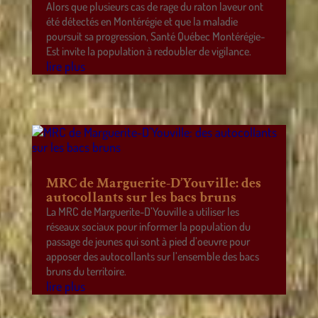
Alors que plusieurs cas de rage du raton laveur ont
été détectés en Montérégie et que la maladie
poursuit sa progression, Santé Québec Montérégie-
Est invite la population à redoubler de vigilance.
lire plus
MRC de Marguerite-D’Youville: des
autocollants sur les bacs bruns
La MRC de Marguerite-D’Youville a utiliser les
réseaux sociaux pour informer la population du
passage de jeunes qui sont à pied d’oeuvre pour
apposer des autocollants sur l’ensemble des bacs
bruns du territoire.
lire plus