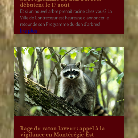
débutent le 17 août
Et si un nouvel arbre prenait racine chez vous? La
Ville de Contrecœur est heureuse d’annoncer le
retour de son Programme du don d’arbres!
lire plus
Rage du raton laveur : appel à la
vigilance en Montérégie-Est