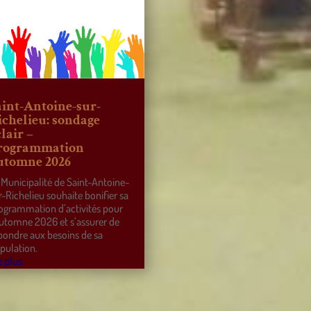
aint-Antoine-sur-
ichelieu: sondage
lair –
rogrammation
utomne 2026
 Municipalité de Saint-Antoine-
r-Richelieu souhaite bonifier sa
ogrammation d’activités pour
automne 2026 et s’assurer de
pondre aux besoins de sa
pulation.
e plus