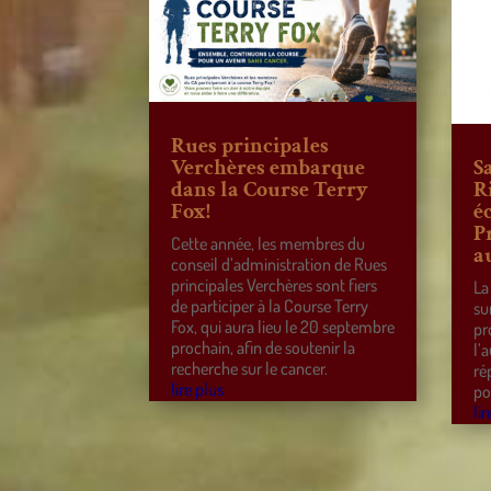
Rues principales
Verchères embarque
S
dans la Course Terry
R
Fox!
éc
P
Cette année, les membres du
a
conseil d’administration de Rues
principales Verchères sont fiers
La
de participer à la Course Terry
su
Fox, qui aura lieu le 20 septembre
pr
prochain, afin de soutenir la
l’
recherche sur le cancer.
ré
lire plus
po
lir