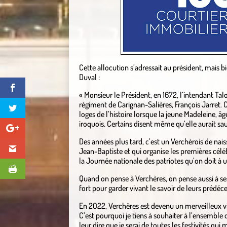
Cette allocution s’adressait au président, mais 
Duval :
« Monsieur le Président, en 1672, l’intendant Tal
régiment de Carignan-Salières, François Jarret. 
loges de l’histoire lorsque la jeune Madeleine, â
iroquois. Certains disent même qu’elle aurait sa
Des années plus tard, c’est un Verchèrois de nais
Jean-Baptiste et qui organise les premières céléb
la Journée nationale des patriotes qu’on doit à 
Quand on pense à Verchères, on pense aussi à ses
fort pour garder vivant le savoir de leurs prédéc
En 2022, Verchères est devenu un merveilleux 
C’est pourquoi je tiens à souhaiter à l’ensemble
leur dire que je serai de toutes les festivités qui