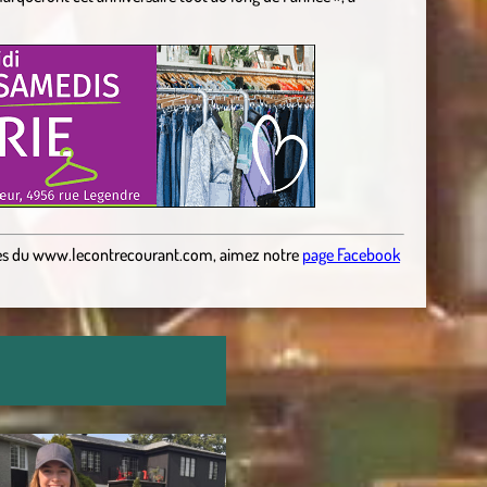
es
du
www.lecontrecourant.com
,
aimez notre
page Facebook