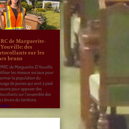
RC de Marguerite-
’Youville: des
utocollants sur les
acs bruns
 MRC de Marguerite-D’Youville
utiliser les réseaux sociaux pour
former la population du
ssage de jeunes qui sont à pied
oeuvre pour apposer des
tocollants sur l’ensemble des
cs bruns du territoire.
e plus