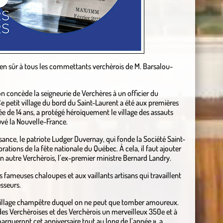
bien sûr à tous les commettants verchèrois de M. Barsalou-
on concède la seigneurie de Verchères à un officier du
Ce petit village du bord du Saint-Laurent a été aux premières
gée de 14 ans, a protégé héroïquement le village des assauts
uvé la Nouvelle-France.
sance, le patriote Ludger Duvernay, qui fonde la Société Saint-
rations de la fête nationale du Québec. À cela, il faut ajouter
un autre Verchèrois, l’ex-premier ministre Bernard Landry.
 fameuses chaloupes et aux vaillants artisans qui travaillent
esseurs.
village champêtre duquel on ne peut que tomber amoureux.
 des Verchèroises et des Verchèrois un merveilleux 350e et à
 marqueront cet anniversaire tout au long de l’année », a