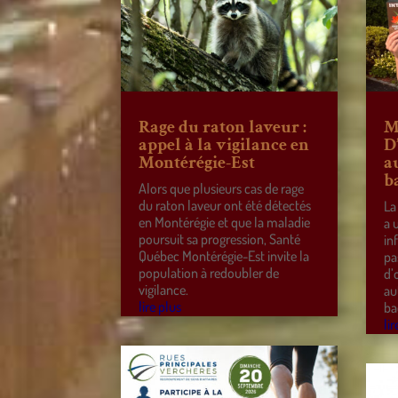
Rage du raton laveur :
M
appel à la vigilance en
D
Montérégie-Est
a
b
Alors que plusieurs cas de rage
du raton laveur ont été détectés
La
en Montérégie et que la maladie
a 
poursuit sa progression, Santé
in
Québec Montérégie-Est invite la
pa
population à redoubler de
d’
vigilance.
au
lire plus
ba
lir