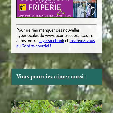
Pour ne rien manquer des nouvelles
hyperlocales
du
www.lecontrecourant.com
,
aimez notre
page Facebook
et
inscrivez-vous
au Contre-courriel !
Vous pourriez aimer aussi :