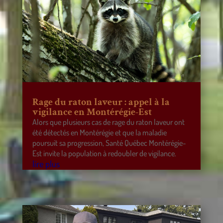
Rage du raton laveur : appel à la
vigilance en Montérégie-Est
Alors que plusieurs cas de rage du raton laveur ont
été détectés en Montérégie et que la maladie
poursuit sa progression, Santé Québec Montérégie-
Est invite la population à redoubler de vigilance.
lire plus