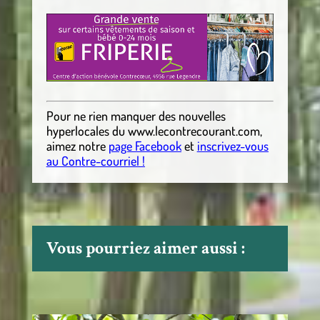
Pour ne rien manquer des nouvelles
hyperlocales
du
www.lecontrecourant.com
,
aimez notre
page Facebook
et
inscrivez-vous
au Contre-courriel !
Vous pourriez aimer aussi :