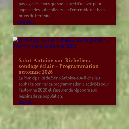
passage de jeunes qui sont à pied d’oeuvre pour
apposer des autocollants sur l’ensemble des bacs
bruns du territoire.
lire plus
Saint-Antoine-sur-Richelieu:
sondage éclair – Programmation
automne 2026
La Municipalité de Saint-Antoine-sur-Richelieu
souhaite bonifier sa programmation d’activités pour
l’automne 2026 et s’assurer de répondre aux
besoins de sa population.
lire plus