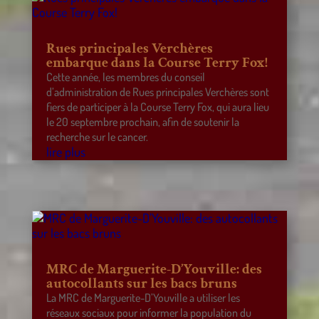
Rues principales Verchères
embarque dans la Course Terry Fox!
Cette année, les membres du conseil
d’administration de Rues principales Verchères sont
fiers de participer à la Course Terry Fox, qui aura lieu
le 20 septembre prochain, afin de soutenir la
recherche sur le cancer.
lire plus
MRC de Marguerite-D’Youville: des
autocollants sur les bacs bruns
La MRC de Marguerite-D’Youville a utiliser les
réseaux sociaux pour informer la population du