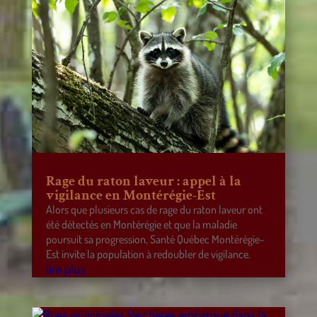
Rage du raton laveur : appel à la
vigilance en Montérégie-Est
Alors que plusieurs cas de rage du raton laveur ont
été détectés en Montérégie et que la maladie
poursuit sa progression, Santé Québec Montérégie-
Est invite la population à redoubler de vigilance.
lire plus