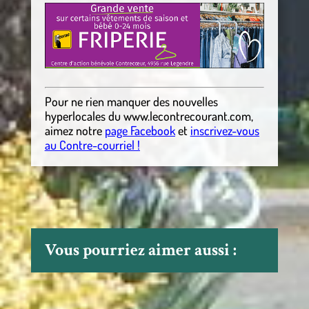
Pour ne rien manquer des nouvelles
hyperlocales
du
www.lecontrecourant.com
,
aimez notre
page Facebook
et
inscrivez-vous
au Contre-courriel !
Vous pourriez aimer aussi :