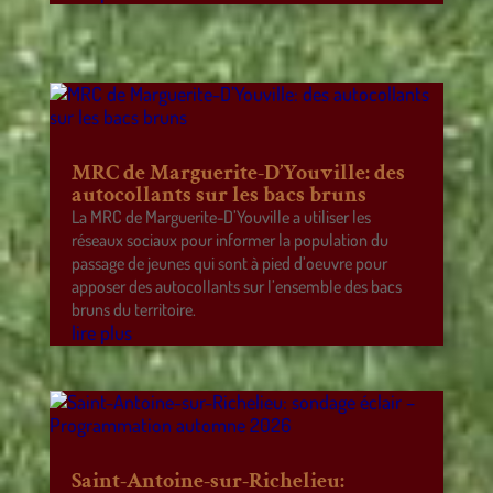
MRC de Marguerite-D’Youville: des
autocollants sur les bacs bruns
La MRC de Marguerite-D’Youville a utiliser les
réseaux sociaux pour informer la population du
passage de jeunes qui sont à pied d’oeuvre pour
apposer des autocollants sur l’ensemble des bacs
bruns du territoire.
lire plus
Saint-Antoine-sur-Richelieu: