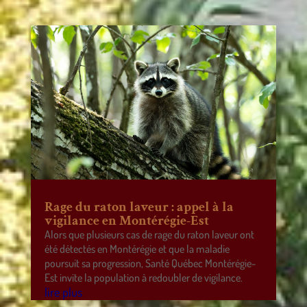
Rage du raton laveur : appel à la
vigilance en Montérégie-Est
Alors que plusieurs cas de rage du raton laveur ont
été détectés en Montérégie et que la maladie
poursuit sa progression, Santé Québec Montérégie-
Est invite la population à redoubler de vigilance.
lire plus