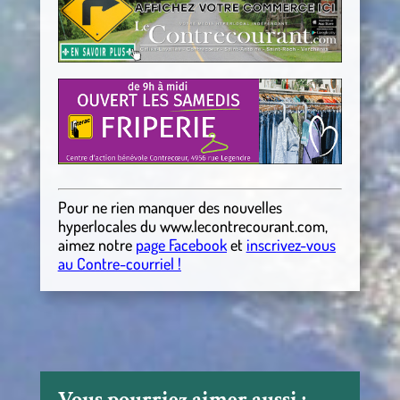
Pour ne rien manquer des nouvelles
hyperlocales
du
www.lecontrecourant.com
,
aimez notre
page Facebook
et
inscrivez-vous
au Contre-courriel !
Vous pourriez aimer aussi :