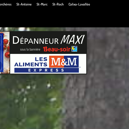
erchères
St-Antoine
St-Marc
St-Roch
Calixa-Lavallée