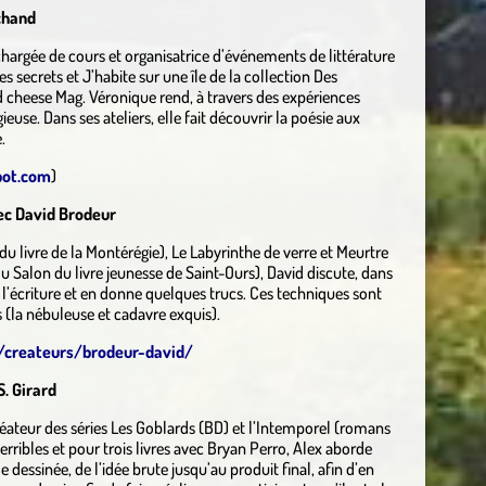
chand
chargée de cours et organisatrice d’événements de littérature
es secrets et J’habite sur une île de la collection Des
d cheese Mag. Véronique rend, à travers des expériences
ieuse. Dans ses ateliers, elle fait découvrir la poésie aux
.
pot.com
)
vec David Brodeur
u livre de la Montérégie), Le Labyrinthe de verre et Meurtre
s du Salon du livre jeunesse de Saint-Ours), David discute, dans
ns l’écriture et en donne quelques trucs. Ces techniques sont
s (la nébuleuse et cadavre exquis).
/createurs/brodeur-david/
. Girard
, créateur des séries Les Goblards (BD) et l’Intemporel (romans
terribles et pour trois livres avec Bryan Perro, Alex aborde
essinée, de l’idée brute jusqu’au produit final, afin d’en