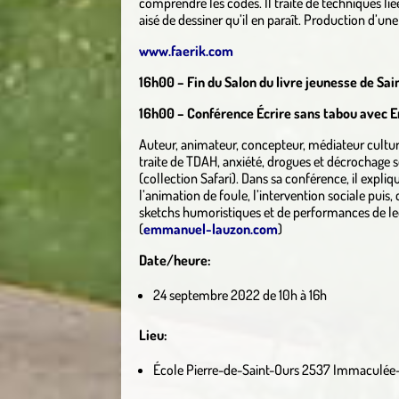
comprendre les codes. Il traite de techniques liées
aisé de dessiner qu’il en paraît. Production d’un
www.faerik.com
16h00 – Fin du Salon du livre jeunesse de Sai
16h00 – Conférence Écrire sans tabou avec
Auteur, animateur, concepteur, médiateur cultur
traite de TDAH, anxiété, drogues et décrochage s
(collection Safari). Dans sa conférence, il exp
l’animation de foule, l’intervention sociale puis,
sketchs humoristiques et de performances de le
(
emmanuel-lauzon.com
)
Date/heure:
24 septembre 2022 de 10h à 16h
Lieu:
École Pierre-de-Saint-Ours 2537 Immaculée-