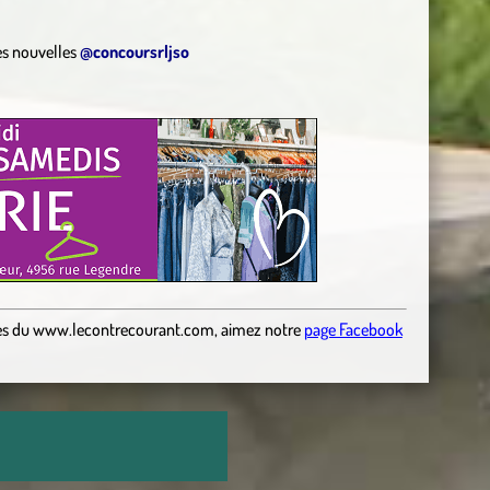
es nouvelles
@concoursrljso
es
du
www.lecontrecourant.com
,
aimez notre
page Facebook