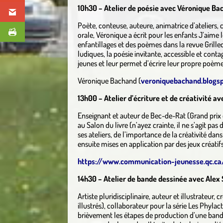
10h30 – Atelier de poésie avec Véronique Ba
Poète, conteuse, auteure, animatrice d’ateliers, 
orale, Véronique a écrit pour les enfants J’aime l
enfantillages et des poèmes dans la revue Grille
ludiques, la poésie invitante, accessible et contag
jeunes et leur permet d’écrire leur propre poème
Véronique Bachand (
veroniquebachand.blogs
13h00 – Atelier d’écriture et de créativité a
Enseignant et auteur de Bec-de-Rat (Grand prix d
au Salon du livre (n’ayez crainte, il ne s’agit pa
ses ateliers, de l’importance de la créativité da
ensuite mises en application par des jeux créatif
https://www.communication-jeunesse.qc.ca
14h30 – Atelier de bande dessinée avec Alex S
Artiste pluridisciplinaire, auteur et illustrateur
illustrés), collaborateur pour la série Les Phylac
brièvement les étapes de production d’une bande d