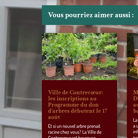
Vous pourriez aimer aussi :
Ville de Contrecœur:
M
les inscriptions au
D
Programme du don
a
d’arbres débutent le 17
b
août
La
a 
Et si un nouvel arbre prenait
in
racine chez vous? La Ville de
pa
Contrecœur est heureuse