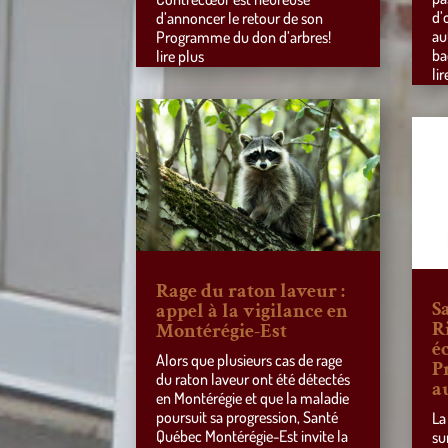
d’
d’annoncer le retour de son
au
Programme du don d’arbres!
ba
lire plus
lir
Rage du raton laveur :
S
appel à la vigilance en
R
Montérégie-Est
éc
Alors que plusieurs cas de rage
P
du raton laveur ont été détectés
a
en Montérégie et que la maladie
poursuit sa progression, Santé
La
Québec Montérégie-Est invite la
su