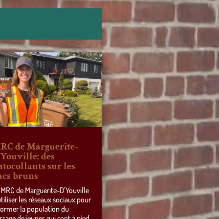
RC de Marguerite-
’Youville: des
utocollants sur les
acs bruns
 MRC de Marguerite-D’Youville
utiliser les réseaux sociaux pour
former la population du
ssage de jeunes qui sont à pied