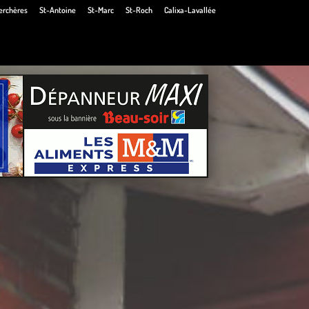
erchères
St-Antoine
St-Marc
St-Roch
Calixa-Lavallée