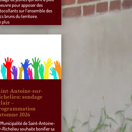
oeuvre pour apposer des
tocollants sur l’ensemble des
cs bruns du territoire.
e plus
aint-Antoine-sur-
ichelieu: sondage
lair –
rogrammation
utomne 2026
 Municipalité de Saint-Antoine-
r-Richelieu souhaite bonifier sa