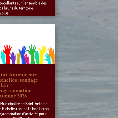
tocollants sur l’ensemble des
cs bruns du territoire.
e plus
aint-Antoine-sur-
ichelieu: sondage
lair –
rogrammation
utomne 2026
 Municipalité de Saint-Antoine-
r-Richelieu souhaite bonifier sa
ogrammation d’activités pour