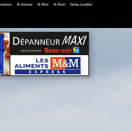
erchères
St-Antoine
St-Marc
St-Roch
Calixa-Lavallée