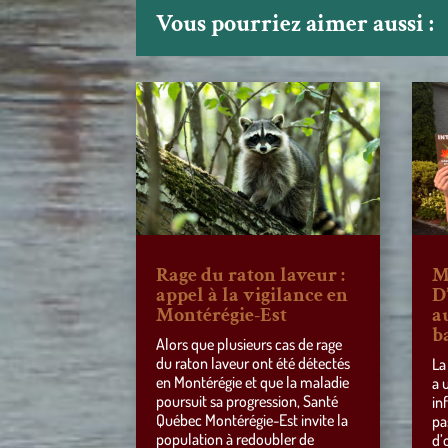
Vous pourriez aimer aussi :
Rage du raton laveur :
M
appel à la vigilance en
D
Montérégie-Est
a
b
Alors que plusieurs cas de rage
du raton laveur ont été détectés
La
en Montérégie et que la maladie
a 
poursuit sa progression, Santé
in
Québec Montérégie-Est invite la
pa
population à redoubler de
d’