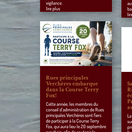
vigilance.
au
lire plus
ba
lir
Rues principales
Verchères embarque
S
dans la Course Terry
R
Fox!
éc
P
Cette année, les membres du
a
conseil d’administration de Rues
principales Verchères sont fiers
La
de participer à la Course Terry
su
Fox, qui aura lieu le 20 septembre
pr