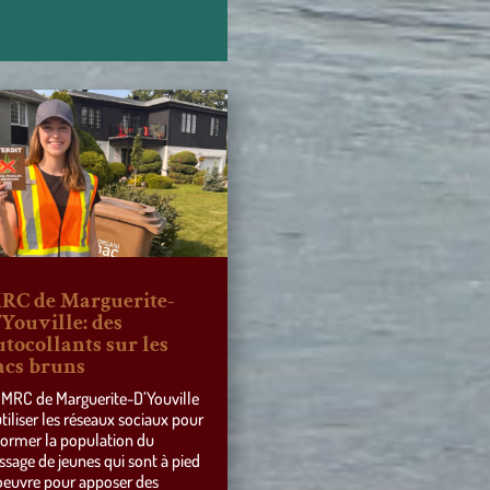
RC de Marguerite-
’Youville: des
utocollants sur les
acs bruns
 MRC de Marguerite-D’Youville
utiliser les réseaux sociaux pour
former la population du
ssage de jeunes qui sont à pied
oeuvre pour apposer des