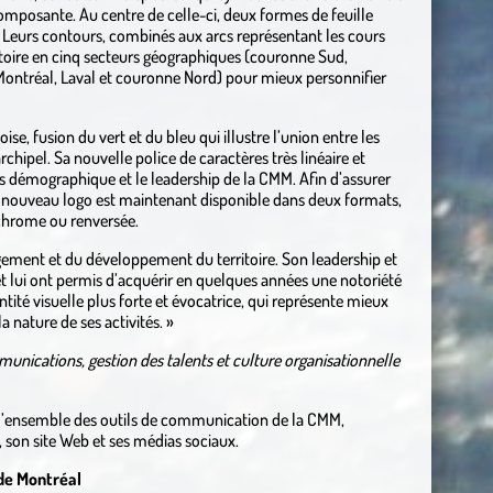
omposante. Au centre de celle-ci, deux formes de feuille
 Leurs contours, combinés aux arcs représentant les cours
itoire en cinq secteurs géographiques (couronne Sud,
ontréal, Laval et couronne Nord) pour mieux personnifier
e, fusion du vert et du bleu qui illustre l’union entre les
archipel. Sa nouvelle police de caractères très linéaire et
ds démographique et le leadership de la CMM. Afin d’assurer
le nouveau logo est maintenant disponible dans deux formats,
ochrome ou renversée.
ement et du développement du territoire. Son leadership et
et lui ont permis d’acquérir en quelques années une notoriété
entité visuelle plus forte et évocatrice, qui représente mieux
 nature de ses activités. »
munications, gestion des talents et culture organisationnelle
 l’ensemble des outils de communication de la CMM,
son site Web et ses médias sociaux.
de Montréal