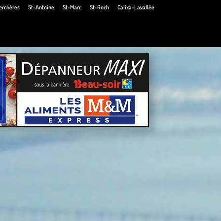
erchères
St-Antoine
St-Marc
St-Roch
Calixa-Lavallée