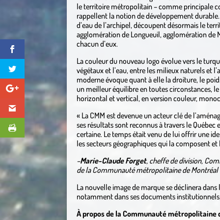
le territoire métropolitain – comme principale c
rappellent la notion de développement durable.
d’eau de l’archipel, découpent désormais le terr
agglomération de Longueuil, agglomération de M
chacun d’eux.
La couleur du nouveau logo évolue vers le turquois
végétaux et l’eau, entre les milieux naturels et l’
moderne évoque quant à elle la droiture, le poi
un meilleur équilibre en toutes circonstances, 
horizontal et vertical, en version couleur, mon
« La CMM est devenue un acteur clé de l’aménag
ses résultats sont reconnus à travers le Québec 
certaine. Le temps était venu de lui offrir une id
les secteurs géographiques qui la composent et la
–
Marie-Claude Forget
, cheffe de division, Com
de la Communauté métropolitaine de Montréal
La nouvelle image de marque se déclinera dans
notamment dans ses documents institutionnels, 
À propos de la Communauté métropolitaine 