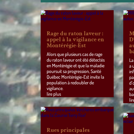
Rage du raton laveur :
M
appel à la vigilance en
D
Montérégie-Est
a
b
Alors que plusieurs cas de rage
du raton laveur ont été détectés
La
en Montérégie et que la maladie
a 
poursuit sa progression, Santé
in
Québec Montérégie-Est invite la
pa
population à redoubler de
d’
vigilance.
au
lire plus
ba
lir
Rues principales