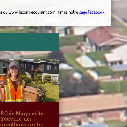
es
du
www.lecontrecourant.com
,
aimez notre
page Facebook
RC de Marguerite-
’Youville: des
utocollants sur les