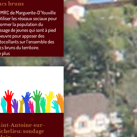
acs bruns
 MRC de Marguerite-D’Youville
utiliser les réseaux sociaux pour
former la population du
ssage de jeunes qui sont à pied
oeuvre pour apposer des
tocollants sur l’ensemble des
cs bruns du territoire.
e plus
aint-Antoine-sur-
ichelieu: sondage