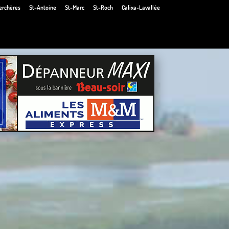
erchères
St-Antoine
St-Marc
St-Roch
Calixa-Lavallée