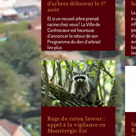
d’arbres débutent le 17
b
août
La
a 
Et si un nouvel arbre prenait
in
racine chez vous? La Ville de
pa
Contrecœur est heureuse
d’
d’annoncer le retour de son
au
Programme du don d’arbres!
ba
lire plus
lir
Rage du raton laveur :
S
appel à la vigilance en
R
Montérégie-Est