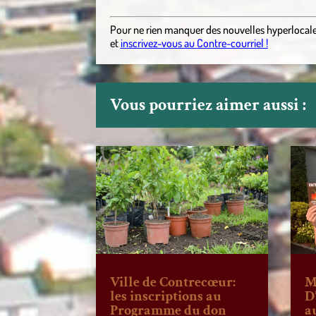
Pour ne rien manquer des nouvelles hyperlocal
et
inscrivez-vous au Contre-courriel !
Vous pourriez aimer aussi :
Ville de Contrecœur:
M
les inscriptions au
D
Programme du don
a