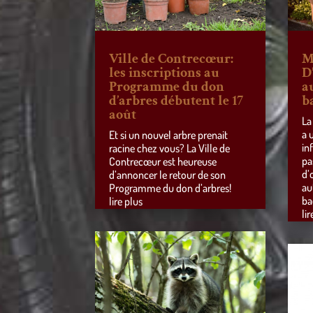
Ville de Contrecœur:
M
les inscriptions au
D
Programme du don
a
d’arbres débutent le 17
b
août
La
a 
Et si un nouvel arbre prenait
in
racine chez vous? La Ville de
pa
Contrecœur est heureuse
d’
d’annoncer le retour de son
au
Programme du don d’arbres!
ba
lire plus
lir