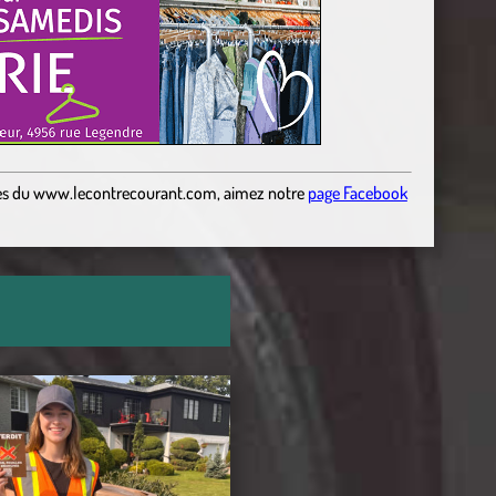
es
du
www.lecontrecourant.com
,
aimez notre
page Facebook