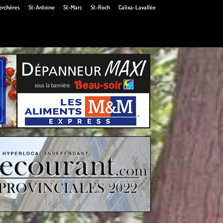
erchères
St-Antoine
St-Marc
St-Roch
Calixa-Lavallée