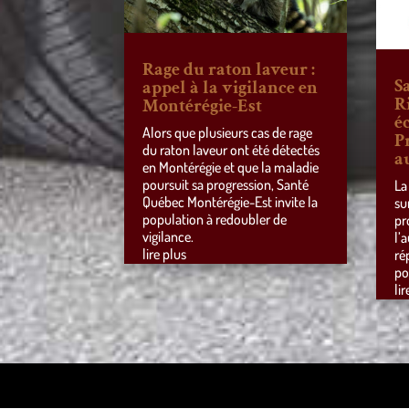
Rage du raton laveur :
S
appel à la vigilance en
R
Montérégie-Est
éc
Alors que plusieurs cas de rage
P
du raton laveur ont été détectés
a
en Montérégie et que la maladie
poursuit sa progression, Santé
La
Québec Montérégie-Est invite la
su
population à redoubler de
pr
vigilance.
l’
lire plus
ré
po
lir
Design de
Elegant Themes
| Propulsé par
WordPre