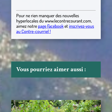
Pour ne rien manquer des nouvelles
hyperlocales
du
www.lecontrecourant.com
,
aimez notre
page Facebook
et
inscrivez-vous
au Contre-courriel !
Vous pourriez aimer aussi :