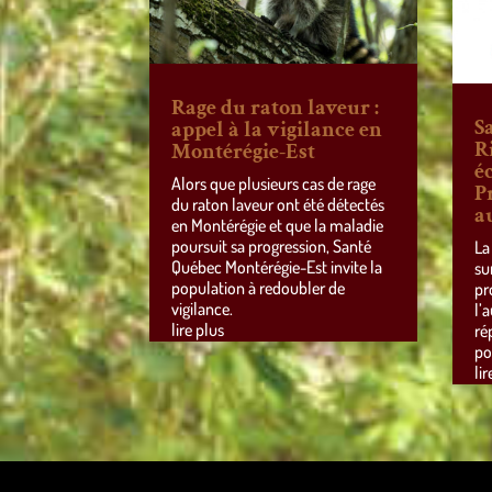
Rage du raton laveur :
S
appel à la vigilance en
R
Montérégie-Est
éc
Alors que plusieurs cas de rage
P
du raton laveur ont été détectés
a
en Montérégie et que la maladie
poursuit sa progression, Santé
La
Québec Montérégie-Est invite la
su
population à redoubler de
pr
vigilance.
l’
lire plus
ré
po
lir
Design de
Elegant Themes
| Propulsé par
WordPre