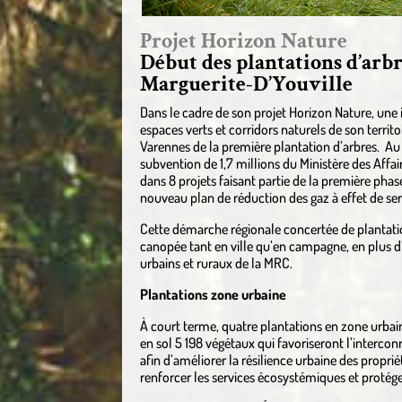
Projet Horizon Nature
Début des plantations d’arbr
Marguerite-D’Youville
Dans le cadre de son projet Horizon Nature, une i
espaces verts et corridors naturels de son terri
Varennes de la première plantation d’arbres. Au
subvention de 1,7 millions du Ministère des Affai
dans 8 projets faisant partie de la première phase
nouveau plan de réduction des gaz à effet de se
Cette démarche régionale concertée de plantatio
canopée tant en ville qu’en campagne, en plus d’
urbains et ruraux de la MRC.
Plantations zone urbaine
À court terme, quatre plantations en zone urbai
en sol 5 198 végétaux qui favoriseront l’interconn
afin d’améliorer la résilience urbaine des propri
renforcer les services écosystémiques et protéger