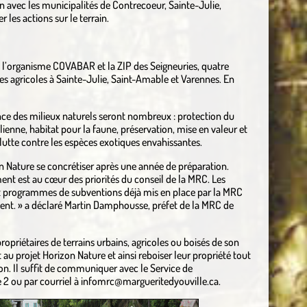
n avec les municipalités de Contrecoeur, Sainte-Julie,
les actions sur le terrain.
s, l’organisme COVABAR et la ZIP des Seigneuries, quatre
es agricoles à Sainte-Julie, Saint-Amable et Varennes. En
ence des milieux naturels seront nombreux : protection du
olienne, habitat pour la faune, préservation, mise en valeur et
 lutte contre les espèces exotiques envahissantes.
 Nature se concrétiser après une année de préparation.
ent est au cœur des priorités du conseil de la MRC. Les
t programmes de subventions déjà mis en place par la MRC
ment. » a déclaré Martin Damphousse, préfet de la MRC de
opriétaires de terrains urbains, agricoles ou boisés de son
rt au projet Horizon Nature et ainsi reboiser leur propriété tout
ion. Il suffit de communiquer avec le Service de
2 ou par courriel à infomrc@margueritedyouville.ca.