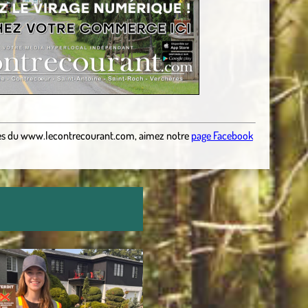
es
du
www.lecontrecourant.com
,
aimez notre
page Facebook