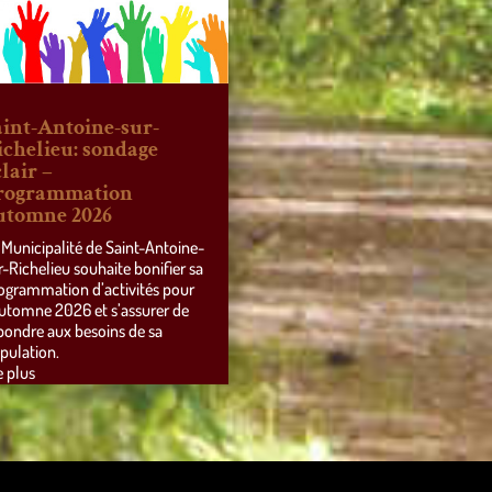
aint-Antoine-sur-
ichelieu: sondage
lair –
rogrammation
utomne 2026
 Municipalité de Saint-Antoine-
r-Richelieu souhaite bonifier sa
ogrammation d’activités pour
automne 2026 et s’assurer de
pondre aux besoins de sa
pulation.
e plus
ss