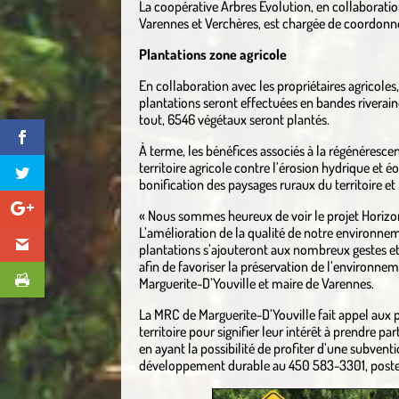
La coopérative Arbres Évolution, en collaboratio
Varennes et Verchères, est chargée de coordonner 
Plantations zone agricole
En collaboration avec les propriétaires agricole
plantations seront effectuées en bandes riverain
tout, 6546 végétaux seront plantés.
À terme, les bénéfices associés à la régénéresc
territoire agricole contre l’érosion hydrique et é
bonification des paysages ruraux du territoire et
« Nous sommes heureux de voir le projet Horizon
L’amélioration de la qualité de notre environnem
plantations s’ajouteront aux nombreux gestes e
afin de favoriser la préservation de l’environne
Marguerite-D’Youville et maire de Varennes.
La MRC de Marguerite-D’Youville fait appel aux pr
territoire pour signifier leur intérêt à prendre pa
en ayant la possibilité de profiter d’une subvent
développement durable au 450 583-3301, poste 