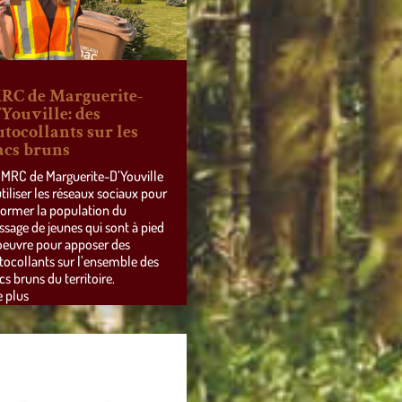
RC de Marguerite-
’Youville: des
utocollants sur les
acs bruns
 MRC de Marguerite-D’Youville
utiliser les réseaux sociaux pour
former la population du
ssage de jeunes qui sont à pied
oeuvre pour apposer des
tocollants sur l’ensemble des
cs bruns du territoire.
e plus