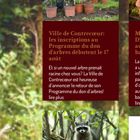
Ville de Contrecœur:
M
les inscriptions au
D
Programme du don
a
d’arbres débutent le 17
b
août
La
a 
Et si un nouvel arbre prenait
in
racine chez vous? La Ville de
pa
Contrecœur est heureuse
d’
d’annoncer le retour de son
au
Programme du don d’arbres!
ba
lire plus
lir