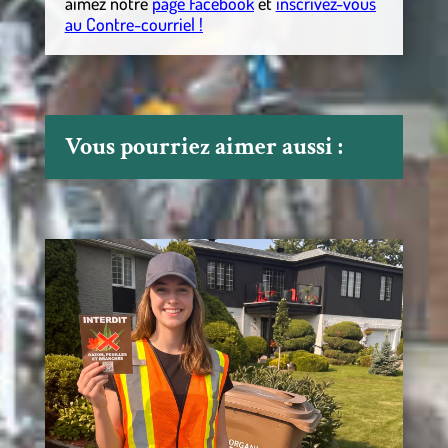
aimez notre
page Facebook
et
inscrivez-vous
au Contre-courriel !
Vous pourriez aimer aussi :