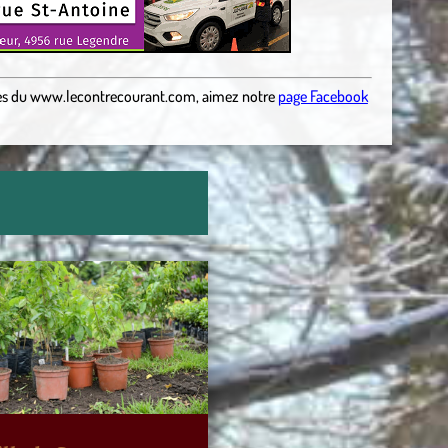
es
du
www.lecontrecourant.com
,
aimez notre
page Facebook