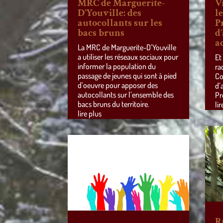
MRC de Marguerite-
V
D’Youville: des
l
autocollants sur les
P
bacs bruns
d
a
La MRC de Marguerite-D’Youville
a utiliser les réseaux sociaux pour
Et
informer la population du
ra
passage de jeunes qui sont à pied
Co
d’oeuvre pour apposer des
d’
autocollants sur l’ensemble des
Pr
bacs bruns du territoire.
lir
lire plus
R