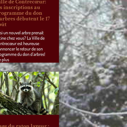
ille de Contrecœur:
es inscriptions au
rogramme du don
’arbres débutent le 17
oût
 si un nouvel arbre prenait
cine chez vous? La Ville de
ntrecœur est heureuse
annoncer le retour de son
ogramme du don d’arbres!
e plus
age du raton laveur :