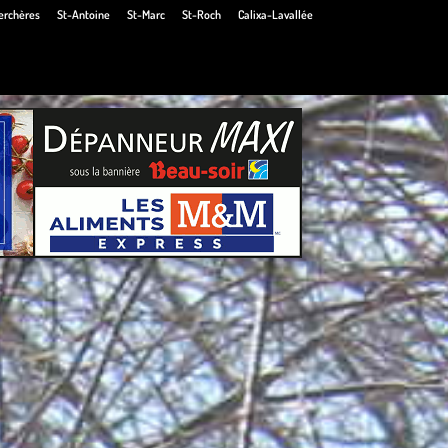
erchères
St-Antoine
St-Marc
St-Roch
Calixa-Lavallée