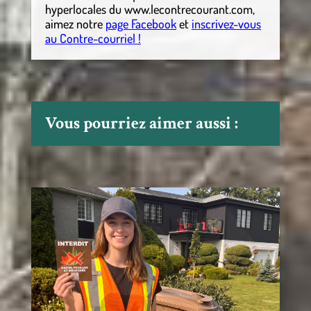
hyperlocales
du
www.lecontrecourant.com
,
aimez notre
page Facebook
et
inscrivez-vous
au Contre-courriel !
Vous pourriez aimer aussi :