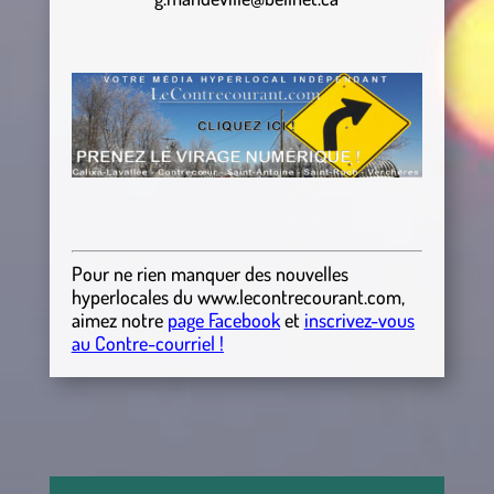
Pour ne rien manquer des nouvelles
hyperlocales
du
www.lecontrecourant.com
,
aimez notre
page Facebook
et
inscrivez-vous
au Contre-courriel !