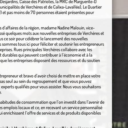
c Desjardins, Caisse des Patriotes, la MRC de Marguerite-D
unicipalités de Verchères et de Calixa-Lavallée), Le Quartier
r) et pas moins de 70 personnes étaient présentes pour
s d’affaires de la région, madame Nadine Malouin, vice-
essé quelques mots aux nouvelles entreprises de Verchères et
ous ce soir pour célébrer le lancement des nouvelles
 sommes tous ici pour féliciter et soutenir les entrepreneurs
ntreprises. Rues principales Verchères collabore avec les
et durables qui peuvent contribuer à l’économie et à la
ue les entreprises disposent des ressources et du soutien
trepreneur et bravo d’avoir choisi de mettre en place votre
s pas seul au sein du regroupement et que vous pouvez
 experts qualifiés pour vous assister. Nous vous souhaitons
.
habitudes de consommation que l’on investit dans l’avenir de
 emplois locaux et ce, en recevant un service personnalisé
i enrichissent l’offre de services et de produits disponibles