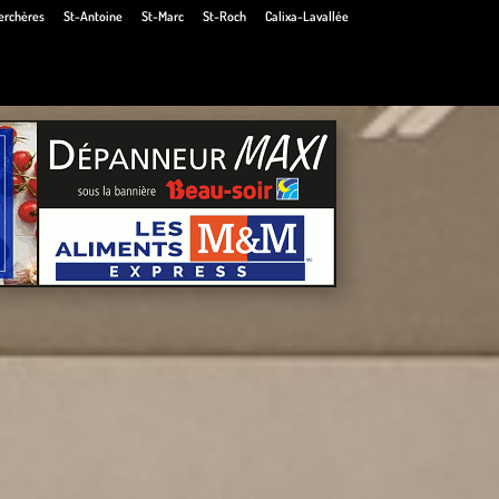
erchères
St-Antoine
St-Marc
St-Roch
Calixa-Lavallée