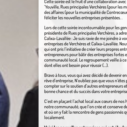
Cette soirée est le fruit d’une collaboration ave
’Youville, Rues principales Verchères (pour les m
des affaires (pour la municipalité de Contrecœu
féliciter les nouvelles entreprises présentées. .
Lors de cette soirée incontournable pour les gen
présidente de Rues principales Verchères, a adr
Calixa-Lavallée : Je suis ravie de me joindre à v
entreprises de Verchères et Calixa-Lavallée. Nous
qui ont pris l’initiative de créer leurs propres e
entrepreneurs pour bâtir des entreprises fortes 
communauté local. Le regroupement veille à ce q
dont elles ont besoin pour réussir (…).
Bravo à tous, vous qui avez décidé de devenir en
rêve d’entreprise, N’oubliez pas que vous n’ête
compter sur le soutien d’autres entrepreneurs et
bonne chance et du succès dans votre entreprise
C’est en plaçant l’achat local aux cœurs de nos 
notre communauté, que l’on crée et conserve des
et où on y fait la rencontre de gens passionnés qu
localement.