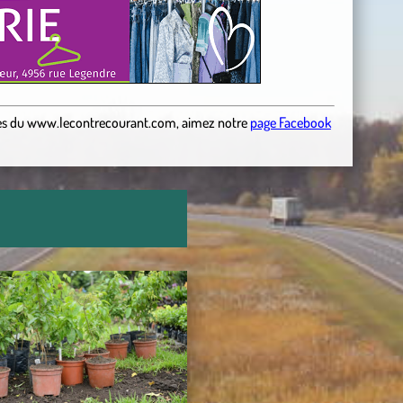
es
du
www.lecontrecourant.com
,
aimez notre
page Facebook