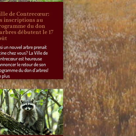
ille de Contrecœur:
es inscriptions au
rogramme du don
’arbres débutent le 17
oût
 si un nouvel arbre prenait
cine chez vous? La Ville de
ntrecœur est heureuse
annoncer le retour de son
ogramme du don d’arbres!
e plus