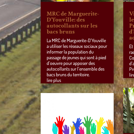
MRC de Marguerite-
V
D’Youville: des
l
autocollants sur les
P
bacs bruns
d
a
La MRC de Marguerite-D’Youville
a utiliser les réseaux sociaux pour
Et
informer la population du
ra
passage de jeunes qui sont à pied
Co
d’oeuvre pour apposer des
d’
autocollants sur l’ensemble des
Pr
bacs bruns du territoire.
lir
lire plus