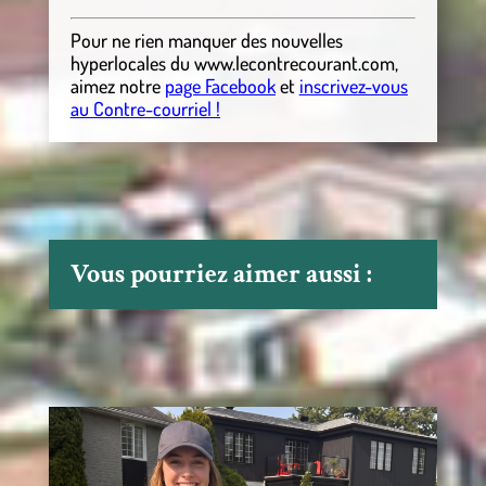
Pour ne rien manquer des nouvelles
hyperlocales
du
www.lecontrecourant.com
,
aimez notre
page Facebook
et
inscrivez-vous
au Contre-courriel !
Vous pourriez aimer aussi :