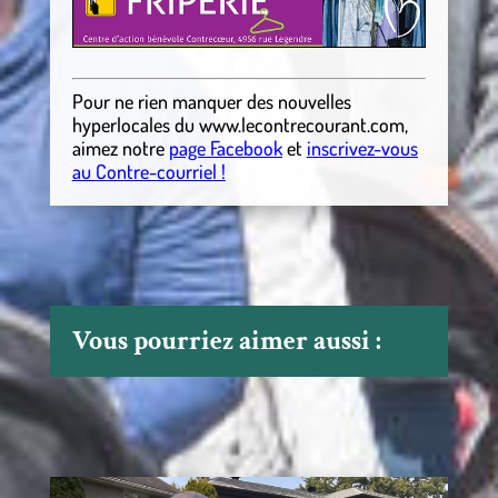
Pour ne rien manquer des nouvelles
hyperlocales
du
www.lecontrecourant.com
,
aimez notre
page Facebook
et
inscrivez-vous
au Contre-courriel !
Vous pourriez aimer aussi :