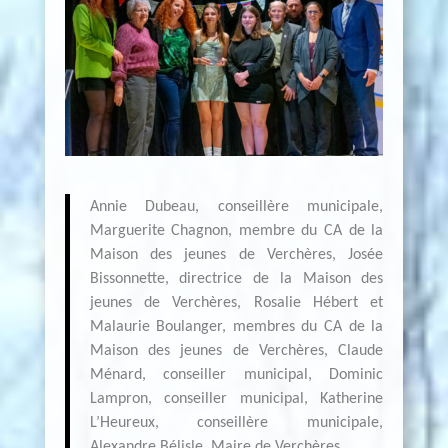
Annie Dubeau, conseillère municipale,
Marguerite Chagnon, membre du CA de la
Maison des jeunes de Verchères, Josée
Bissonnette, directrice de la Maison des
jeunes de Verchères, Rosalie Hébert et
Malaurie Boulanger, membres du CA de la
Maison des jeunes de Verchères, Claude
Ménard, conseiller municipal, Dominic
Lampron, conseiller municipal, Katherine
L’Heureux, conseillère municipale,
Alexandre Bélisle, Maire de Verchères.