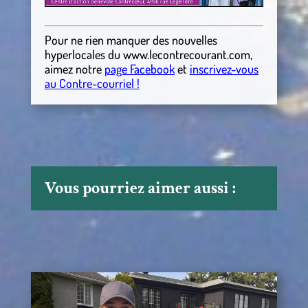
Pour ne rien manquer des nouvelles
hyperlocales
du
www.lecontrecourant.com
,
aimez notre
page Facebook
et
inscrivez-vous
au Contre-courriel !
Vous pourriez aimer aussi :