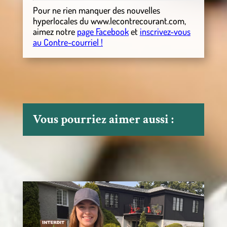
Pour ne rien manquer des nouvelles
hyperlocales
du
www.lecontrecourant.com
,
aimez notre
page Facebook
et
inscrivez-vous
au Contre-courriel !
Vous pourriez aimer aussi :