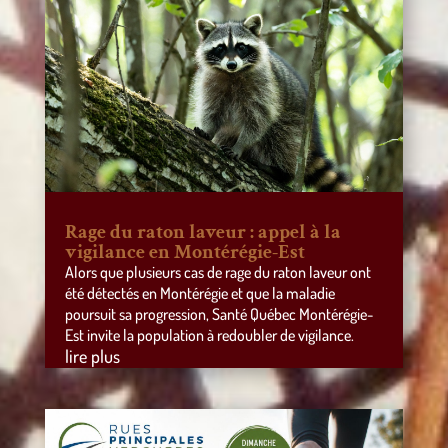
Rage du raton laveur : appel à la
vigilance en Montérégie-Est
Alors que plusieurs cas de rage du raton laveur ont
été détectés en Montérégie et que la maladie
poursuit sa progression, Santé Québec Montérégie-
Est invite la population à redoubler de vigilance.
lire plus