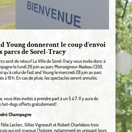
d Young donneront le coup d’envoi
es parcs de Sorel-Tracy
rcs sont de retour! La Ville de Sorel-Tracy vous invite donc à
mpagne le lundi 26 juin au parc Monseigneur-Nadeau (330,
si qu’à celui de Fast and Young le mercredi 28 juin au parc
 à 19 h. En cas de pluie, les spectacles seront annulés.
vous êtes invités à prendre part à un 5 à 7. Il y aura de
s hot-dogs offerts gratuitement!
 André Champagne
Félix Leclerc, Gilles Vigneault et Robert Charlebois trois
ois qui ont marqué l’histoire, notamment en unissant leurs