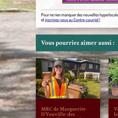
Pour ne rien manquer des nouvelles hyperlocal
et
inscrivez-vous au Contre-courriel !
Vous pourriez aimer aussi :
MRC de Marguerite-
V
D’Youville: des
l