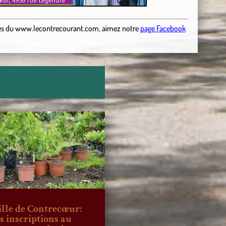
es
du
www.lecontrecourant.com
,
aimez notre
page Facebook
ille de Contrecœur:
es inscriptions au