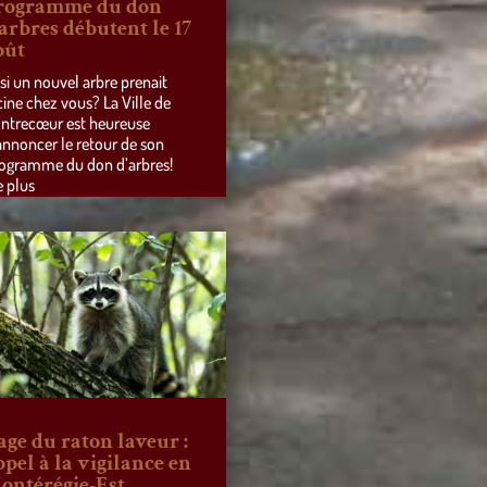
rogramme du don
’arbres débutent le 17
oût
 si un nouvel arbre prenait
cine chez vous? La Ville de
ntrecœur est heureuse
annoncer le retour de son
ogramme du don d’arbres!
e plus
age du raton laveur :
ppel à la vigilance en
ontérégie-Est