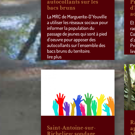
autocollants sur les
P
bacs bruns
d
a
La MRC de Marguerite-D’Youville
a utiliser les réseaux sociaux pour
Et
informer la population du
ra
passage de jeunes qui sont à pied
Co
d’oeuvre pour apposer des
d’
autocollants sur l’ensemble des
Pr
bacs bruns du territoire.
lir
lire plus
R
Saint-Antoine-sur-
a
Richelieu: sondage
M