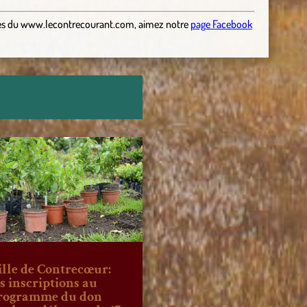
es
du
www.lecontrecourant.com
,
aimez notre
page Facebook
ille de Contrecœur:
es inscriptions au
rogramme du don