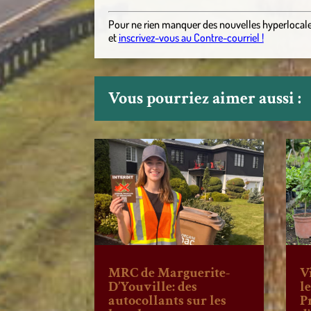
Pour ne rien manquer des nouvelles hyperlocal
et
inscrivez-vous au Contre-courriel !
Vous pourriez aimer aussi :
MRC de Marguerite-
V
D’Youville: des
l
autocollants sur les
P