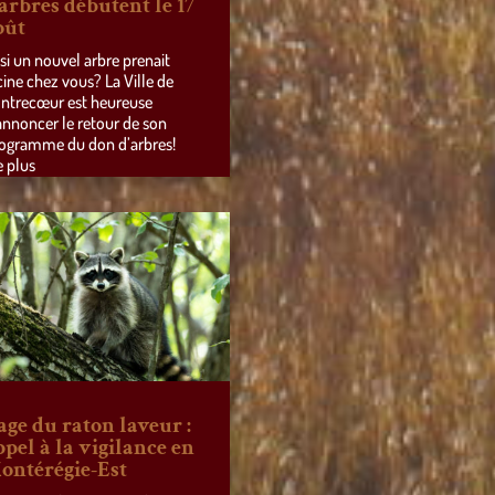
’arbres débutent le 17
oût
 si un nouvel arbre prenait
cine chez vous? La Ville de
ntrecœur est heureuse
annoncer le retour de son
ogramme du don d’arbres!
e plus
age du raton laveur :
ppel à la vigilance en
ontérégie-Est