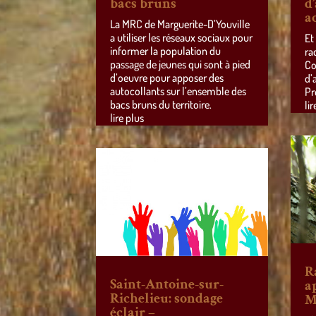
bacs bruns
d
a
La MRC de Marguerite-D’Youville
a utiliser les réseaux sociaux pour
Et
informer la population du
ra
passage de jeunes qui sont à pied
Co
d’oeuvre pour apposer des
d’
autocollants sur l’ensemble des
Pr
bacs bruns du territoire.
lir
lire plus
R
Saint-Antoine-sur-
a
Richelieu: sondage
M
éclair –