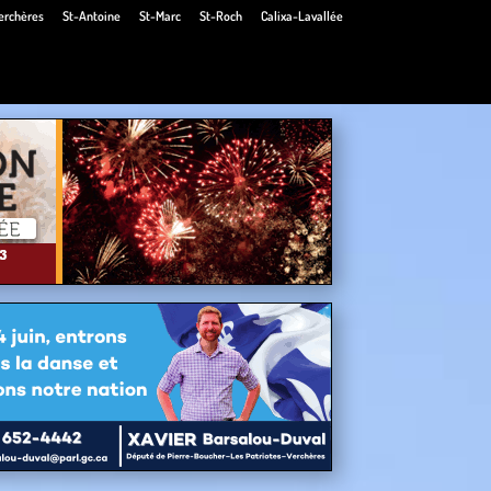
erchères
St-Antoine
St-Marc
St-Roch
Calixa-Lavallée