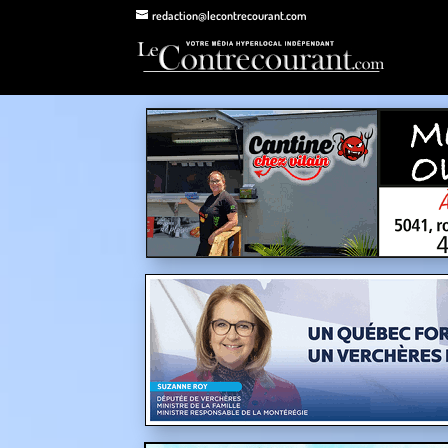
redaction@lecontrecourant.com