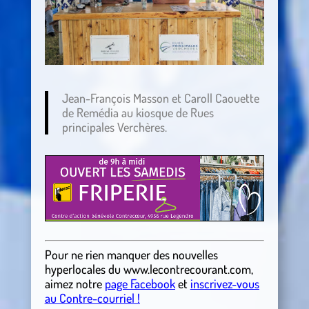
Jean-François Masson et Caroll Caouette
de Remédia au kiosque de Rues
principales Verchères.
Pour ne rien manquer des nouvelles
hyperlocales
du
www.lecontrecourant.com
,
aimez notre
page Facebook
et
inscrivez-vous
au Contre-courriel !