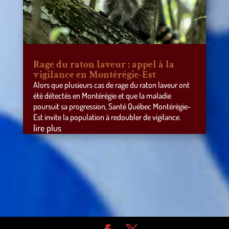
Rage du raton laveur : appel à la
vigilance en Montérégie-Est
Alors que plusieurs cas de rage du raton laveur ont
été détectés en Montérégie et que la maladie
poursuit sa progression, Santé Québec Montérégie-
Est invite la population à redoubler de vigilance.
lire plus