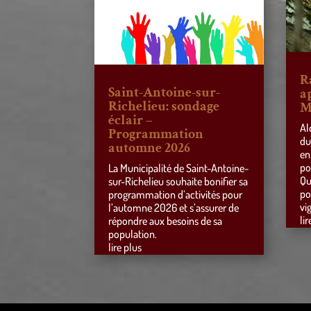
R
Saint-Antoine-sur-
a
Richelieu: sondage
M
éclair –
Al
Programmation
du
automne 2026
en
po
La Municipalité de Saint-Antoine-
Qu
sur-Richelieu souhaite bonifier sa
po
programmation d’activités pour
vi
l’automne 2026 et s’assurer de
lir
répondre aux besoins de sa
population.
lire plus