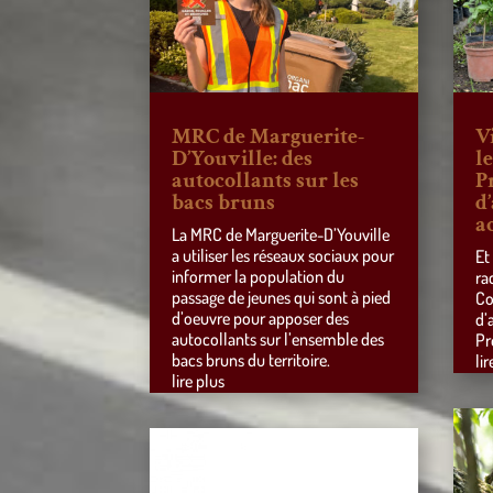
MRC de Marguerite-
V
D’Youville: des
l
autocollants sur les
P
bacs bruns
d
a
La MRC de Marguerite-D’Youville
a utiliser les réseaux sociaux pour
Et
informer la population du
ra
passage de jeunes qui sont à pied
Co
d’oeuvre pour apposer des
d’
autocollants sur l’ensemble des
Pr
bacs bruns du territoire.
lir
lire plus