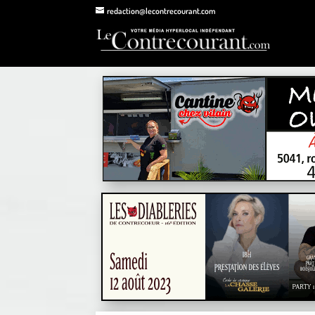
redaction@lecontrecourant.com