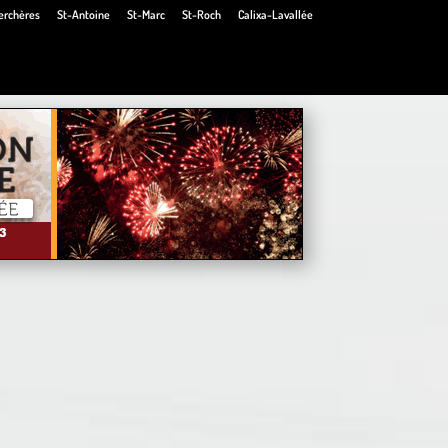
erchères
St-Antoine
St-Marc
St-Roch
Calixa-Lavallée