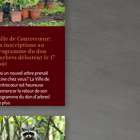
ille de Contrecœur:
es inscriptions au
rogramme du don
’arbres débutent le 17
oût
 si un nouvel arbre prenait
cine chez vous? La Ville de
ntrecœur est heureuse
annoncer le retour de son
ogramme du don d’arbres!
e plus