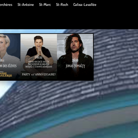
erchères
St-Antoine
St-Marc
St-Roch
Calixa-Lavallée