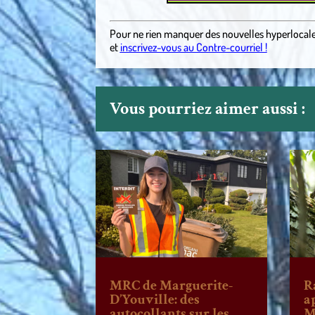
Pour ne rien manquer des nouvelles hyperlocal
et
inscrivez-vous au Contre-courriel !
Vous pourriez aimer aussi :
MRC de Marguerite-
R
D’Youville: des
a
autocollants sur les
M