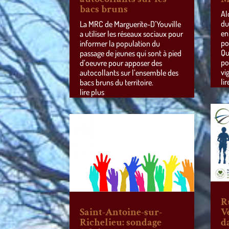
bacs bruns
Al
du
La MRC de Marguerite-D’Youville
en
a utiliser les réseaux sociaux pour
po
informer la population du
Qu
passage de jeunes qui sont à pied
po
d’oeuvre pour apposer des
vi
autocollants sur l’ensemble des
lir
bacs bruns du territoire.
lire plus
R
Saint-Antoine-sur-
V
Richelieu: sondage
d