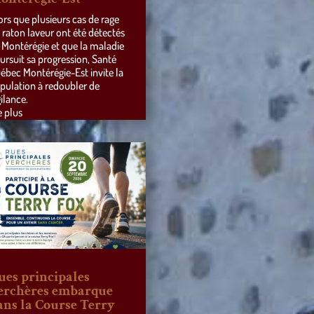
ors que plusieurs cas de rage
 raton laveur ont été détectés
 Montérégie et que la maladie
ursuit sa progression, Santé
ébec Montérégie-Est invite la
pulation à redoubler de
gilance.
e plus
ues principales
erchères embarque
ans la Course Terry