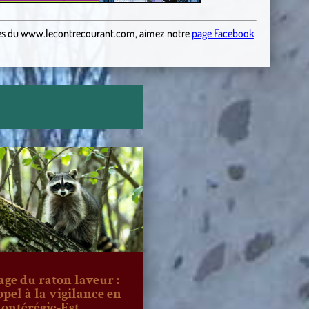
es
du
www.lecontrecourant.com
,
aimez notre
page Facebook
age du raton laveur :
ppel à la vigilance en
ontérégie-Est