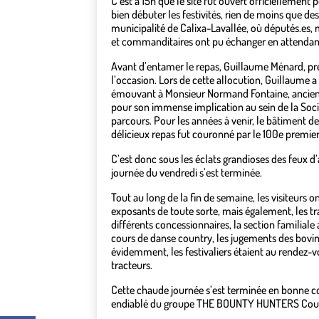
C’est à 15h que le site fut ouvert officiellement 
bien débuter les festivités, rien de moins que de
municipalité de Calixa-Lavallée, où députés.es, 
et commanditaires ont pu échanger en attendan
Avant d’entamer le repas, Guillaume Ménard, pré
l’occasion. Lors de cette allocution, Guillaum
émouvant à Monsieur Normand Fontaine, ancien p
pour son immense implication au sein de la Soci
parcours. Pour les années à venir, le bâtiment 
délicieux repas fut couronné par le 100e premie
C’est donc sous les éclats grandioses des feux d’
journée du vendredi s’est terminée.
Tout au long de la fin de semaine, les visiteurs 
exposants de toute sorte, mais également, les tr
différents concessionnaires, la section familiale
cours de danse country, les jugements des bovins
évidemment, les festivaliers étaient au rendez-vo
tracteurs.
Cette chaude journée s’est terminée en bonne co
endiablé du groupe THE BOUNTY HUNTERS Coun