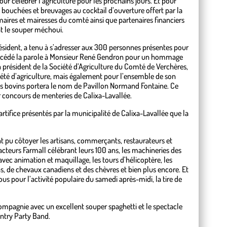
pour célébrer l’agriculture pour les prochains jours. Et pour
s bouchées et breuvages au cocktail d’ouverture offert par la
maires et mairesses du comté ainsi que partenaires financiers
t le souper méchoui.
sident, a tenu à s’adresser aux 300 personnes présentes pour
e a cédé la parole à Monsieur René Gendron pour un hommage
résident de la Société d’Agriculture du Comté de Verchères,
été d’agriculture, mais également pour l’ensemble de son
des bovins portera le nom de Pavillon Normand Fontaine. Ce
r concours de menteries de Calixa-Lavallée.
artifice présentés par la municipalité de Calixa-Lavallée que la
ont pu côtoyer les artisans, commerçants, restaurateurs et
acteurs Farmall célébrant leurs 100 ans, les machineries des
 avec animation et maquillage, les tours d’hélicoptère, les
, de chevaux canadiens et des chèvres et bien plus encore. Et
us pour l’activité populaire du samedi après-midi, la tire de
mpagnie avec un excellent souper spaghetti et le spectacle
try Party Band.