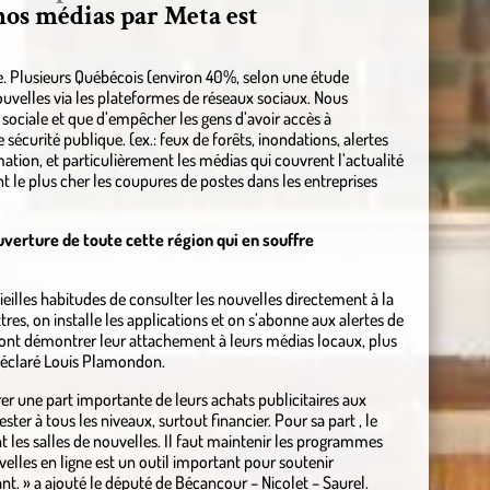
nos médias par Meta est
le. Plusieurs Québécois (environ 40%, selon une étude
nouvelles via les plateformes de réseaux sociaux. Nous
sociale et que d’empêcher les gens d’avoir accès à
écurité publique. (ex.: feux de forêts, inondations, alertes
ation, et particulièrement les médias qui couvrent l’actualité
t le plus cher les coupures de postes dans les entreprises
ouverture de toute cette région qui en souffre
ieilles habitudes de consulter les nouvelles directement à la
es, on installe les applications et on s’abonne aux alertes de
vont démontrer leur attachement à leurs médias locaux, plus
déclaré Louis Plamondon.
rer une part importante de leurs achats publicitaires aux
ster à tous les niveaux, surtout financier. Pour sa part , le
t les salles de nouvelles. Il faut maintenir les programmes
uvelles en ligne est un outil important pour soutenir
ant. » a ajouté le député de Bécancour – Nicolet – Saurel.