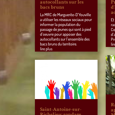
autocollants sur les
P
bacs bruns
d
a
La MRC de Marguerite-D’Youville
a utiliser les réseaux sociaux pour
Et
informer la population du
ra
passage de jeunes qui sont à pied
Co
d’oeuvre pour apposer des
d’
autocollants sur l’ensemble des
Pr
bacs bruns du territoire.
lir
lire plus
R
Saint-Antoine-sur-
a
Richelieu: sondage
M