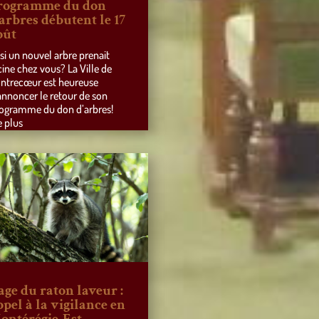
rogramme du don
’arbres débutent le 17
oût
 si un nouvel arbre prenait
cine chez vous? La Ville de
ntrecœur est heureuse
annoncer le retour de son
ogramme du don d’arbres!
e plus
age du raton laveur :
ppel à la vigilance en
ontérégie-Est