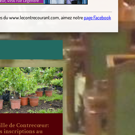
es
du
www.lecontrecourant.com
,
aimez notre
page Facebook
ille de Contrecœur:
es inscriptions au