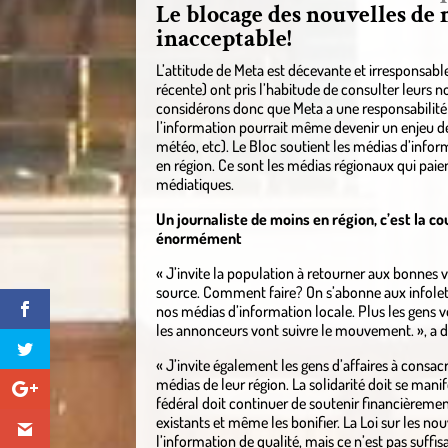
Le blocage des nouvelles de 
inacceptable!
L’attitude de Meta est décevante et irresponsab
récente) ont pris l’habitude de consulter leurs 
considérons donc que Meta a une responsabilité 
l’information pourrait même devenir un enjeu de s
météo, etc). Le Bloc soutient les médias d’inform
en région. Ce sont les médias régionaux qui paien
médiatiques.
Un journaliste de moins en région, c’est la c
énormément
« J’invite la population à retourner aux bonnes v
source. Comment faire? On s’abonne aux infolettr
nos médias d’information locale. Plus les gens 
les annonceurs vont suivre le mouvement. », a 
« J’invite également les gens d’affaires à consac
médias de leur région. La solidarité doit se manife
fédéral doit continuer de soutenir financièremen
existants et même les bonifier. La Loi sur les no
l’information de qualité, mais ce n’est pas suffis