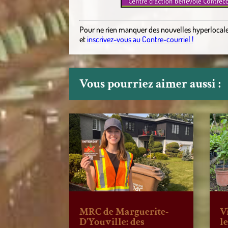
Pour ne rien manquer des nouvelles hyperlocal
et
inscrivez-vous au Contre-courriel !
Vous pourriez aimer aussi :
MRC de Marguerite-
V
D’Youville: des
l