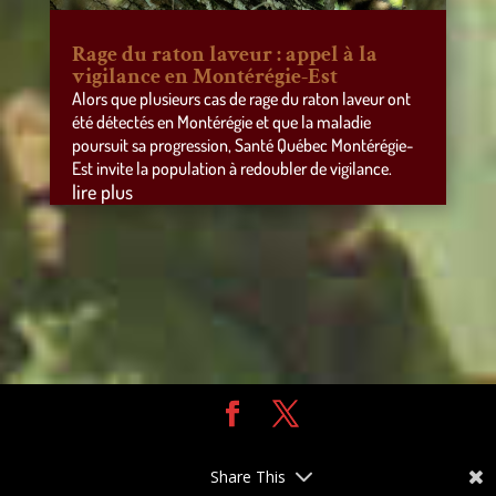
Rage du raton laveur : appel à la
vigilance en Montérégie-Est
Alors que plusieurs cas de rage du raton laveur ont
été détectés en Montérégie et que la maladie
poursuit sa progression, Santé Québec Montérégie-
Est invite la population à redoubler de vigilance.
lire plus
Design de
Elegant Themes
| Propulsé par
WordPress
Share This