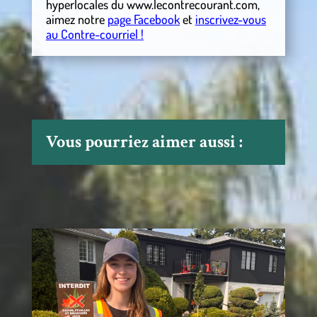
hyperlocales
du
www.lecontrecourant.com
,
aimez notre
page Facebook
et
inscrivez-vous
au Contre-courriel !
Vous pourriez aimer aussi :