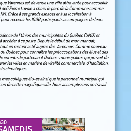
que Varennes est devenue une ville attrayante pour accueillir
d défi Pierre Lavoie a choisi le parc de la Commune comme
 KM. Grâce à ses grands espaces et à sa localisation à
éal pour recevoir les 1000 participants accompagnés de leurs
résidence de l’Union des municipalités du Québec (UMQ) et
s à accéder à ce poste. Depuis le début de mon mandat,
r tout en restant actif auprès des Varennois. Comme nouveau
née du Québec pour connaître les préoccupations des élus et des
le entente de partenariat Québec-municipalités qui prévoit de
 les villes en matière de vitalité commerciale, d’habitation,
ts climatiques.
e mes collègues élu-es ainsi que le personnel municipal qui
ion de cette magnifique ville. Nous accomplissons un travail