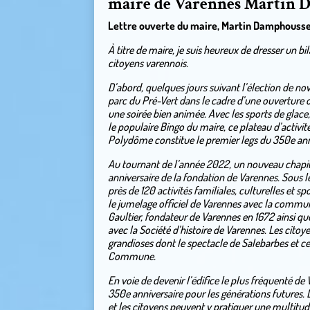
maire de Varennes Martin 
Lettre ouverte du maire, Martin Damphouss
À titre de maire, je suis heureux de dresser un 
citoyens varennois.
D’abord, quelques jours suivant l’élection de 
parc du Pré-Vert dans le cadre d’une ouverture of
une soirée bien animée. Avec les sports de glac
le populaire Bingo du maire, ce plateau d’activit
Polydôme constitue le premier legs du 350e ann
Au tournant de l’année 2022, un nouveau chapitre 
anniversaire de la fondation de Varennes. Sous 
près de 120 activités familiales, culturelles et s
le jumelage officiel de Varennes avec la commun
Gaultier, fondateur de Varennes en 1672 ainsi que 
avec la Société d’histoire de Varennes. Les citoye
grandioses dont le spectacle de Salebarbes et c
Commune.
En voie de devenir l’édifice le plus fréquenté de
350e anniversaire pour les générations futures. L’
et les citoyens peuvent y pratiquer une multitud