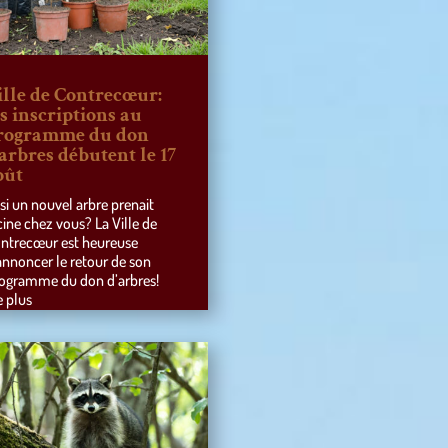
ille de Contrecœur:
es inscriptions au
rogramme du don
’arbres débutent le 17
oût
 si un nouvel arbre prenait
cine chez vous? La Ville de
ntrecœur est heureuse
annoncer le retour de son
ogramme du don d’arbres!
e plus