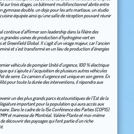
é sur trois étages, ce bâtiment multifonctionnel abrite entre
n gymnase double, un dojo pour les arts martiaux, un studio
uisine équipée ainsi qu’une salle de réception pouvant réunir
 continue d’affirmer son leadership dans la filière des
lus grandes usines de production d’hydrogène vert en
 Greenfield Global. Il s’agit d’un virage majeur, car l’ancien
miné et s’est transformé en un lieu de production d’énergies
remier véhicule de pompier Unité d’urgence, 100 % électrique
ue qui s’ajoute à l’acquisition de plusieurs autres véhicules
ffet de serre. Ce camion d’urgence est unique en son genre. En
lité pour toute la durée des interventions, il répondra aux
devenir un des plus grands parcs écotouristiques de l’Est de la
llégiature important pour la population qui aura accès aux
dinaire. Dans le cadre de la 15e Conférence des Parties (COP15)
a CMM et mairesse de Montréal, Valérie Plante et moi-même
e découvrir des paysages qui font partie d’un riche
é.