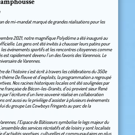
Damphousse
e
bilan de mi-mandat marqué de grandes réalisations pour les
novembre 2021, notre magnifique Polydôme a été inauguré au
ficielle. Les gens ont été invités à chausser leurs patins pour
e, les événements sportifs et les rencontres citoyennes comme
és est rapidement devenu l’un des favoris des Varennois. Le
iversaire de Varennes.
de l’histoire s’est écrit à travers les célébrations du 350e
le thème De fleuve et d’exploits, la programmation a regroupé
portives. Nos racines historiques locales ont été soulignées par
e française de Bécon-les-Granits, d’où provient sieur René
par l’écriture d’un livre souvenir réalisé en collaboration
ns ont aussi eu le privilège d’assister à plusieurs événements
elui du groupe Les Cowboys Fringants au parc de la
 Varennes, l’Espace de Bâtisseurs symbolise le legs majeur du
ensemble des services récréatifs et de loisirs y sont localisés
e d’activités sportives, culturelles et communautaires en plus