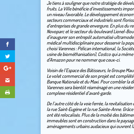
Je tiens à souligner que notre stratégie de dé
fruits. La Ville bénéficie d’investissements im
un niveau favorable. Le développement économiq
secteurs commerciaux et industriels sont floriss
d’entreprises de grande envergure. En plus du r
Novoparc et le secteur du boulevard Lionel-Bou
d’inaugurer son entrepôt automatisé ultramodern
médical multidisciplinaire pour desservir la pop
choisi Varennes : Pélican international, la Soci
usine de biométhanisation), Costco qui a même 
d’Amazon pour ne nommer que ceux-ci.
Voisin de l’Espace des Bâtisseurs, le Groupe Mau
Le volet commercial de son projet est complété 
Banque Nationale et du Maxi. Pour combler la d
Varennes sera bientôt réaménagé en une résidenc
complexe résidentiel d’avant-garde.
De l’autre côté de la voie ferrée, la revitalisation
la rue Saint-Eugène et la rue Sainte-Anne. Grâ
ont été relocalisés. Plus de la moitié des bâtim
immeubles sont en construction dans le paysage
aménagements urbains audacieux qui ouvrent la 