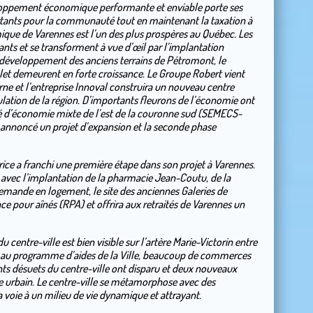
veloppement économique performante et enviable porte ses
portants pour la communauté tout en maintenant la taxation à
ue de Varennes est l’un des plus prospères au Québec. Les
ants et se transforment à vue d’œil par l’implantation
edéveloppement des anciens terrains de Pétromont, le
let demeurent en forte croissance. Le Groupe Robert vient
e et l’entreprise Innoval construira un nouveau centre
ulation de la région. D’importants fleurons de l’économie ont
été d’économie mixte de l’est de la couronne sud (SEMECS-
annoncé un projet d’expansion et la seconde phase
rice a franchi une première étape dans son projet à Varennes.
avec l’implantation de la pharmacie Jean-Coutu, de la
emande en logement, le site des anciennes Galeries de
e pour aînés (RPA) et offrira aux retraités de Varennes un
 du centre-ville est bien visible sur l’artère Marie-Victorin entre
ce au programme d’aides de la Ville, beaucoup de commerces
ents désuets du centre-ville ont disparu et deux nouveaux
 urbain. Le centre-ville se métamorphose avec des
voie à un milieu de vie dynamique et attrayant.