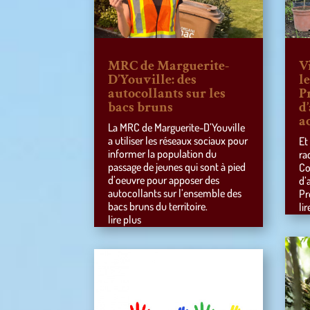
MRC de Marguerite-
V
D’Youville: des
l
autocollants sur les
P
bacs bruns
d
a
La MRC de Marguerite-D’Youville
a utiliser les réseaux sociaux pour
Et
informer la population du
ra
passage de jeunes qui sont à pied
Co
d’oeuvre pour apposer des
d’
autocollants sur l’ensemble des
Pr
bacs bruns du territoire.
lir
lire plus