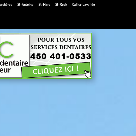
erchères
St-Antoine
St-Marc
St-Roch
Calixa-Lavallée