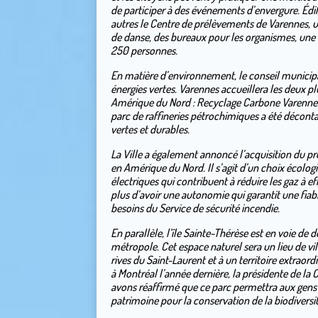
de participer à des événements d’envergure. Édifi
autres le Centre de prélèvements de Varennes, u
de danse, des bureaux pour les organismes, une c
250 personnes.
En matière d’environnement, le conseil municipal
énergies vertes. Varennes accueillera les deux p
Amérique du Nord : Recyclage Carbone Varennes et
parc de raffineries pétrochimiques a été déconta
vertes et durables.
La Ville a également annoncé l’acquisition du p
en Amérique du Nord. Il s’agit d’un choix écologiq
électriques qui contribuent à réduire les gaz à e
plus d’avoir une autonomie qui garantit une fiabi
besoins du Service de sécurité incendie.
En parallèle, l’île Sainte-Thérèse est en voie de 
métropole. Cet espace naturel sera un lieu de vi
rives du Saint-Laurent et à un territoire extraor
à Montréal l’année dernière, la présidente de l
avons réaffirmé que ce parc permettra aux gens d
patrimoine pour la conservation de la biodiversit