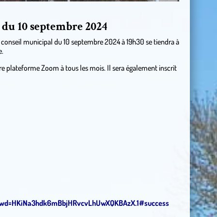
 du 10 septembre 2024
u conseil municipal du 10 septembre 2024 à 19h30 se tiendra à
e.
re plateforme Zoom à tous les mois. Il sera également inscrit
?pwd=HKiNa3hdk6mBbjHRvcvLhUwXQKBAzX.1#success