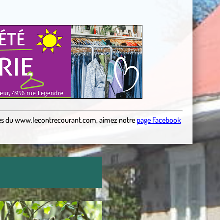
es
du
www.lecontrecourant.com
,
aimez notre
page Facebook