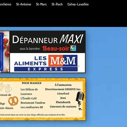
erchères
St-Antoine
St-Marc
St-Roch
Calixa-Lavallée