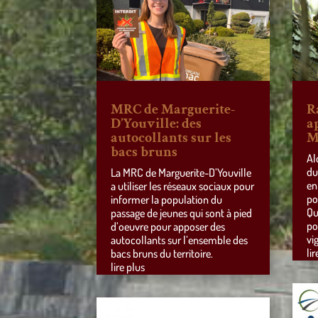
MRC de Marguerite-
R
D’Youville: des
a
autocollants sur les
M
bacs bruns
Al
du
La MRC de Marguerite-D’Youville
en
a utiliser les réseaux sociaux pour
po
informer la population du
Qu
passage de jeunes qui sont à pied
po
d’oeuvre pour apposer des
vi
autocollants sur l’ensemble des
lir
bacs bruns du territoire.
lire plus