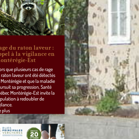
age du raton laveur :
ppel à la vigilance en
ontérégie-Est
ors que plusieurs cas de rage
 raton laveur ont été détectés
 Montérégie et que la maladie
ursuit sa progression, Santé
ébec Montérégie-Est invite la
pulation à redoubler de
gilance.
e plus