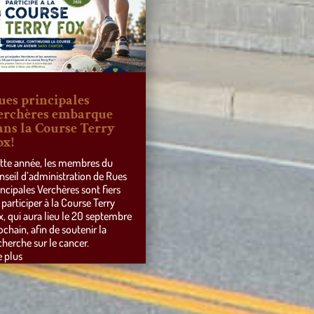
ues principales
erchères embarque
ans la Course Terry
ox!
tte année, les membres du
nseil d’administration de Rues
incipales Verchères sont fiers
 participer à la Course Terry
x, qui aura lieu le 20 septembre
ochain, afin de soutenir la
cherche sur le cancer.
e plus