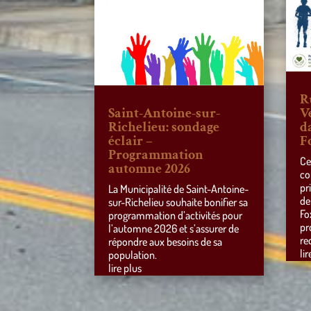
R
Saint-Antoine-sur-
V
Richelieu: sondage
d
éclair –
F
Programmation
Ce
automne 2026
co
pr
La Municipalité de Saint-Antoine-
de
sur-Richelieu souhaite bonifier sa
Fo
programmation d’activités pour
pr
l’automne 2026 et s’assurer de
re
répondre aux besoins de sa
lir
population.
lire plus