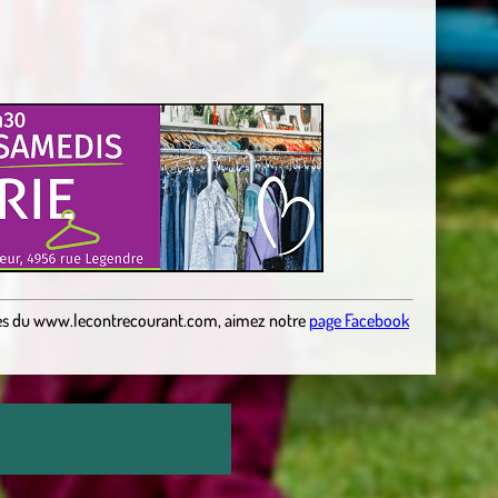
es
du
www.lecontrecourant.com
,
aimez notre
page Facebook