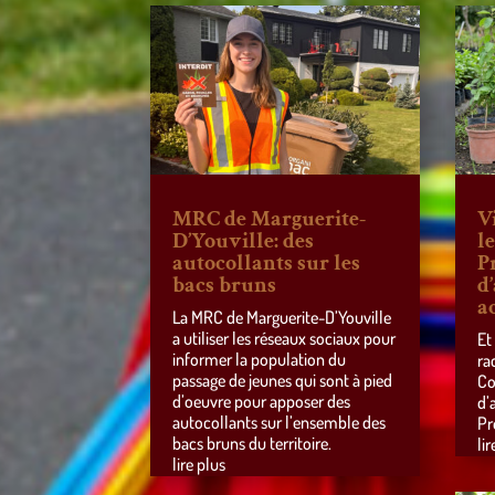
MRC de Marguerite-
V
D’Youville: des
l
autocollants sur les
P
bacs bruns
d
a
La MRC de Marguerite-D’Youville
a utiliser les réseaux sociaux pour
Et
informer la population du
ra
passage de jeunes qui sont à pied
Co
d’oeuvre pour apposer des
d’
autocollants sur l’ensemble des
Pr
bacs bruns du territoire.
lir
lire plus