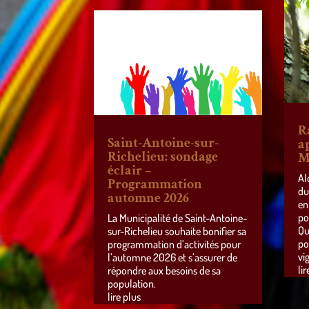
R
Saint-Antoine-sur-
a
Richelieu: sondage
M
éclair –
Al
Programmation
du
automne 2026
en
po
La Municipalité de Saint-Antoine-
Qu
sur-Richelieu souhaite bonifier sa
po
programmation d’activités pour
vi
l’automne 2026 et s’assurer de
lir
répondre aux besoins de sa
population.
lire plus