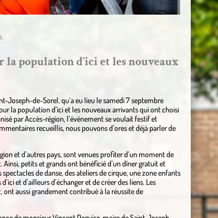
.
 la population d’ici et les nouveaux
nt-Joseph-de-Sorel, qu’a eu lieu le samedi 7 septembre
pour la population d’ici et les nouveaux arrivants qui ont choisi
anisé par Accès-région, l’événement se voulait festif et
mmentaires recueillis, nous pouvons d’ores et déjà parler de
égion et d’autres pays, sont venues profiter d’un moment de
 Ainsi, petits et grands ont bénéficié d’un dîner gratuit et
es spectacles de danse, des ateliers de cirque, une zone enfants
d’ici et d’ailleurs d’échanger et de créer des liens. Les
 ont aussi grandement contribué à la réussite de
ssance de monsieur Vincent Deguise, maire de Saint-Joseph-