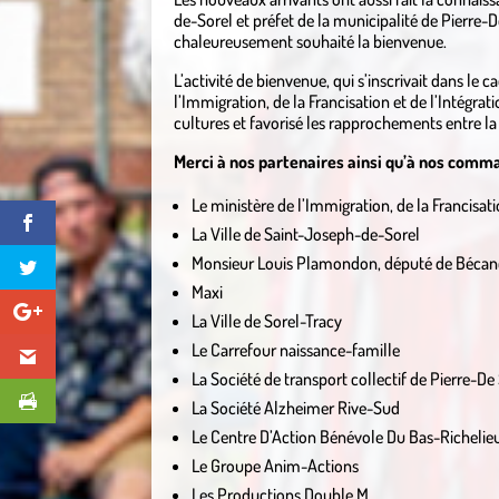
de-Sorel et préfet de la municipalité de Pierre-De
chaleureusement souhaité la bienvenue.
L’activité de bienvenue, qui s’inscrivait dans le
l’Immigration, de la Francisation et de l’Intégrat
cultures et favorisé les rapprochements entre la 
Merci à nos partenaires ainsi qu’à nos comma
Le ministère de l’Immigration, de la Francisati
La Ville de Saint-Joseph-de-Sorel
Monsieur Louis Plamondon, député de Bécanco
Maxi
La Ville de Sorel-Tracy
Le Carrefour naissance-famille
La Société de transport collectif de Pierre-De
La Société Alzheimer Rive-Sud
Le Centre D’Action Bénévole Du Bas-Richelie
Le Groupe Anim-Actions
Les Productions Double M