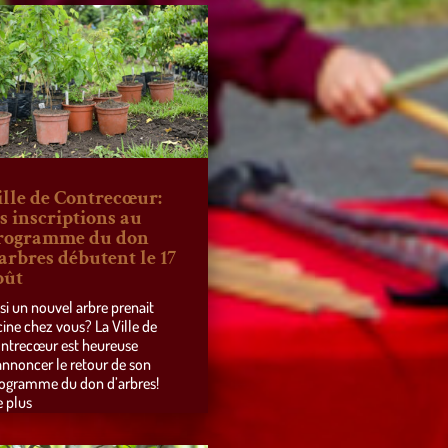
ille de Contrecœur:
es inscriptions au
rogramme du don
’arbres débutent le 17
oût
 si un nouvel arbre prenait
cine chez vous? La Ville de
ntrecœur est heureuse
annoncer le retour de son
ogramme du don d’arbres!
e plus