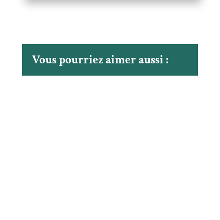
Vous pourriez aimer aussi :
La MRC de Marguerite-D’Youville a utiliser les
réseaux sociaux pour informer la population du
passage de jeunes qui sont à pied d’oeuvre pour
apposer des autocollants sur l’ensemble des bacs