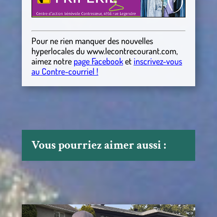
Pour ne rien manquer des nouvelles
hyperlocales
du
www.lecontrecourant.com
,
aimez notre
page Facebook
et
inscrivez-vous
au Contre-courriel !
Vous pourriez aimer aussi :