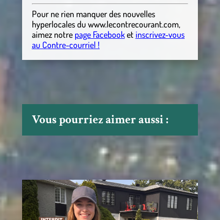
Pour ne rien manquer des nouvelles
hyperlocales
du
www.lecontrecourant.com
,
aimez notre
page Facebook
et
inscrivez-vous
au Contre-courriel !
Vous pourriez aimer aussi :